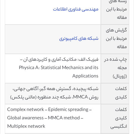
رشته های
مرتبط با این
مهندسی فناوری اطلاعات
مقاله
گرایش های
مرتبط با این
شبکه های کامپیوتری
مقاله
چاپ شده در
فیزیک الف: مکانیک آماری و کاربردهای آن –
مجله
Physica A: Statistical Mechanics and its
(ژورنال)
Applications
کلمات
شبکه پیچیده، گسترش همه گیر، آگاهی جهانی،
کلیدی
روش MMCA، شبکه چند منظوره (مالتی پلکس)
کلمات
Complex network – Epidemic spreading –
کلیدی
Global awareness – MMCA method –
انگلیسی
Multiplex network