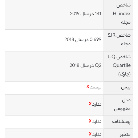
شاخص
H_index
141 در سال 2019
مجله
شاخص SJR
0.699 در سال 2018
مجله
شاخص Q یا
Quartile
Q2 در سال 2018
(چارک)
بیس
نیست
☓
مدل
ندارد
☓
مفهومی
پرسشنامه
ندارد
☓
متغیر
ندارد
☓