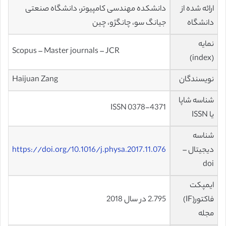
ارائه شده از
دانشکده مهندسی کامپیوتر، دانشگاه صنعتی
دانشگاه
جیانگ سو، چانگژو، چین
نمایه
Scopus – Master journals – JCR
(index)
نویسندگان
Haijuan Zang
شناسه شاپا
ISSN 0378-4371
یا ISSN
شناسه
دیجیتال –
https://doi.org/10.1016/j.physa.2017.11.076
doi
ایمپکت
فاکتور(IF)
2.795 در سال 2018
مجله