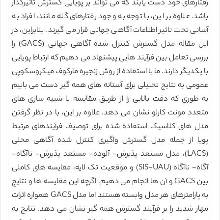
رفتارهای خود دست یابند که می تواند بر پویایی گسترش تاثیرگذار
باشد. علاوه بر این، با توجه به وجود رفتارهای گله مانند، افراد به
آسانی تحت تاثیر اطلاعات آگاهی جهانی قرار می گیرند. بنابراین، در
این مقاله مدل گسترش کنترل شده آگاهی جهانی (GACS) را
بررسی تعامل بین فرآیند هایی پیشنهاد می دهیم که ارتباط پویایی
با یکدیگر دارند. ما با استفاده از روش زنجیره مارکوف میکروسکوپی
عمومی به نتایج تحلیلی برای آستانه های همه گیر دست می بابیم
به طوری که دقت بالایی را از طریق مقایسه با شبیه سازی های
متعدد مونت کارلو نشان می دهد. علاوه بر این، با در نظر گرفتن
مدل های کلاسیک استفاده شده برای توصیف فرآیندهای مرتبط
پویا از جمله مدل گسترش واگیری کنترل شده آگاهی محلی
(LACS)، مدل مستعد پذیرش- آلوده- مستعد پذیرش- ناآگاه-
آگاه- ناآگاه (SIS-UAU) و موقعیت تک لایه، مقایسه های کاملی
بین GACS و آن ها انجام می دهیم. اگرچه این مقایسه ها و نتایج
به پارامترهای هر مدل وابسته هستند اما مدل GACS همواره اثرات
مهار شدید را بر فرآیند گسترش همه گیر نشان می دهد. نتایج به