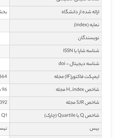
ارائه شده از دانشگاه
بخش 
نمایه (index)
نویسندگان
شناسه شاپا یا ISSN
شناسه دیجیتال – doi
ایمپکت فاکتور(IF) مجله
2.864 در سا
شاخص H_index مجله
96 در سال 2020
شاخص SJR مجله
1.392 در سال
شاخص Q یا Quartile (چارک)
Q1 در سال 2019
بیس
نیس