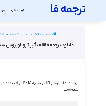
ترجمه فا
ترجمه فا
موض
خانه
/
مقاله انگلیسی پزشکی با ترجمه فارسی 2022 - 2023
دانلود ترجمه مقاله تأثیر کروناویروس سندرم تنفسی خاورمیانه (MERS ‐ CoV) بر
این مقاله انگلیسی ISI در نشریه BMC در 4 صفحه در سال 2016 منتشر شده و ترجمه آن 7 صفحه میباشد. کیفیت ترجمه این مقاله ویژه – طلایی
شده است.