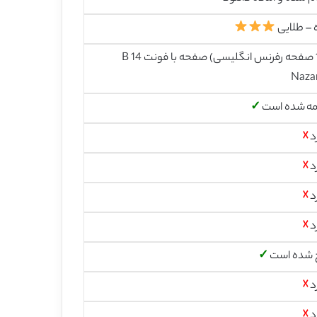
 – طلایی
7 (1 صفحه رفرنس انگلیسی) صفحه با فونت 14 B
Naza
مه شده است
✓
د
☓
د
☓
د
☓
د
☓
 شده است
✓
د
☓
د
☓