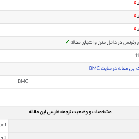
د
☓
د
☓
د
☓
ی رفرنس در داخل متن و انتهای مقاله
✓
1
این مقاله در سایت BMC
BMC
مشخصات و وضعیت ترجمه فارسی این مقاله
pdf و ورد تایپ شده با قابلیت وی
انجا