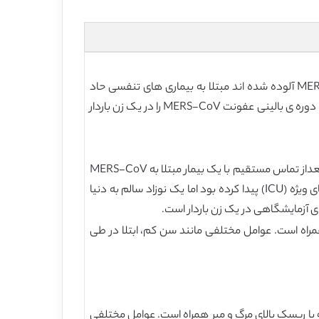
: کروناویروس سندرم تنفسی خاورمیانه (MERS-CoV) یک بیماری تنفسی ویروسی است. بیشتر افرادی که با MERS-CoV آلوده شده اند مبتلا به بیماری های تنفسی حاد
شدیدی می شوند. آن برای اولین بار در عربستان سعودی در سال 2012 گزارش شد و از آنجا به چندین کشور دیگر انتشار پیدا کرد. ما دوره ی بالینی عفونت MERS-CoV را در یک زن باردار
. این بیمار یک زن 33 ساله بود که به عنوان پرستار مراقبت های ویژه خدمت می کرد. او در هفته ی 32 بارداری بود که بعداز تماس مستقیم با یک بیمار مبتلا به MERS-CoV
با علائم تنفسی روبه رو شد. اگرچه این بیمار نارسایی تنفسی داشت و نیاز به ونتیلاسیون مکانیکی و بستری در بخش مراقبت های ویژه (ICU) پیدا کرده بود اما یک نوزاد سالم به دنیا
 ی آزمایشگاهی در یک زن باردار است.
ک بالای مرگ و میر همراه است. عوامل مختلفی مانند سن کم، ابتلا در طی
ی تنفسی حاد شدیدی می شود که با ریسک بالای مرگ و میر همراه است. عوامل مختلفی