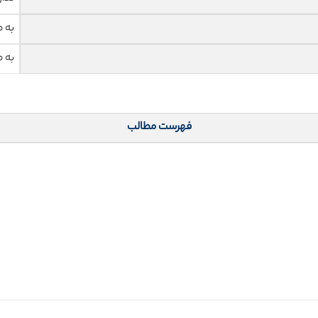
به 
به 
فهرست مطالب