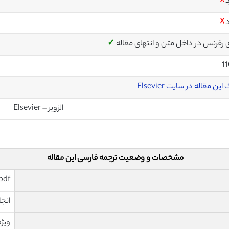
د
☓
د
☓
ی رفرنس در داخل متن و انتهای مقاله
✓
1
این مقاله در سایت Elsevier
الزویر – Elsevier
مشخصات و وضعیت ترجمه فارسی این مقاله
pdf و ورد تایپ شده با قابلیت وی
انجا
ویژه