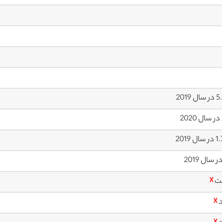
 2019
ل 2019
ت
☓
د
☓