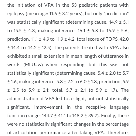
the initiation of VPA in the 53 pediatric patients with
epilepsy (mean age: 11.6 ± 3.2 years), but only “prediction”
was statistically significant (determining cause, 14.9 ± 5.1
to 15.5 ± 4.3; making inference, 16.1 ± 5.8 to 16.9 ± 5.6;
prediction, 11.1 ± 4.9 to 11.9 ± 4.2; total score of TOPS, 42.0
± 14.4 to 44.2 ± 12.5). The patients treated with VPA also
exhibited a small extension in mean length of utterance in
words (MLU-w) when responding, but this was not
statistically significant (determining cause, 5.4 ± 2.0 to 5.7
± 1.6; making inference, 5.8 ± 2.2 to 6.0 ± 1.8; prediction, 5.9
± 2.5 to 5.9 ± 2.1; total, 5.7 ± 2.1 to 5.9 ± 1.7). The
administration of VPA led to a slight, but not statistically
significant, improvement in the receptive language
function (range: 144.7 ± 41.1 to 148.2 ± 39.7). Finally, there
were no statistically significant changes in the percentage
of articulation performance after taking VPA. Therefore,