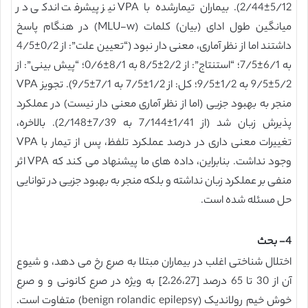
5/12±2/44). بیماران تیمارشده با VPA نیز پیشرفت اندکی در
میانگین طول ادای (بیان) کلمات (MLU-w) در هنگام پاسخ
داشتند اما از نظر آماری، معنی دار نبود (“تعیین علت”: از 0/2±4/5
به 6/1±7/5؛ “استنتاج”: از 2/2±8/5 به 8/1±0/6؛ “پیش بینی”: از
5/2±9/5 به 1/2±9/5؛ کل: از 1/2±7/5 به 7/1±9/5). تجویز VPA
منجر به بهبود جزیی (اما از نظر آماری معنی دار نیست) در عملکرد
پذیرش زبان شد (از 1/41±7/144 به 7/39±2/148). بالاخره،
تغییرات معنی داری در درصد عملکرد تلفظ، پس از تیمار با VPA
وجود نداشت. بنابراین، داده های ما پیشنهاد می کند که VPA اثر
منفی بر عملکرد زبان نداشته و بلکه منجر به بهبود جزیی در توانایی
حل مسئله شده است.
4- بحث
اختلال شناختی اغلب در بیماران مبتلا به صرع رخ می دهد، و شیوع
آن از 30 تا 65 درصد [2،26،27] به ویژه در صرع کانونی و و صرع
خوش خیم رولاندیک (benign rolandic epilepsy) متفاوت است.