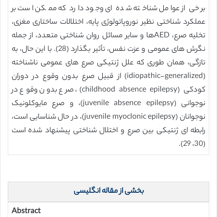
برخی از عوامل شناخته شده ای وجود دارد که ممکن است بر
عملکرد شناختی نظیر نوروپاتولوژی پایه، اختلالات ساختاری مغزی،
تخلیه صرع، AEDها و سایر مسائل روان شناختی متعدد، از جمله
نگرش های عمومی و عزت نفس، تأثیر بگذارد (28). با این حال، به
تازگی، همان طوری که علل ژنتیکی صرع های عمومی ناشناخته
(idiopathic-generalized) از قبیل صرع بدون وقوع در دوران
کودکی (childhood absence epilepsy)، صرع بدون وقوع در
نوجوانی (juvenile absence epilepsy)، و صرع مایوکلونیک
نوجوانان (juvenile myoclonic epilepsy)، در حال شناسایی است،
رابطه ای ژنتیکی بین صرع و اختلال شناختی پیشنهاد شده است
(30، 29).
بخشی از مقاله انگلیسی
Abstract