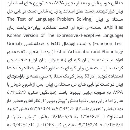
حداقل دوبار، قبل و بعد از تجویز VPA، تحت آزمون های استاندارد
زبان قرار گرفتند. تست های استاندارد زبان، شامل تست توانایی حل
مسئله ی زبان (The Test of Language Problem Solving
Abilities)، نسخه-ی کره ای تست عملکرد بیان/دریافت زبان
(Korean version of The Expressive/Receptive Language
Function Test) و تست اوریمال تلفظ و صداشناسی (Urimal
Test of Articulation and Phonology) بود. از آنجایی که همه ی
افراد آنالیزشده به زبان کره ای (به عنوان زبان اول) صحبت می
کردند، ما از تست های زبان کره ای به منظور کاهش خطا در داده ها
استفاده کردیم. در 53 بیمار کودک مبتلا به صرع، همه ی پارامترهای
زبان در تست توانایی های حل مسئله ی زبان، پس از شروع درمان با
VPA، به صورت جزیی بهبود یافت (میانگین سنی: 2/3±6/11
سال) اما در این بین، تنها بخش “پیش بینی” از نظر آماری معنی دار
بود (بخش “تعیین علت”: از 1/5±9/14 به 3/4±5/15؛ بخش “تولید
استنتاج”: از 8/5±1/16 به 6/5±9/16؛ بخش “پیش بینی”: از
9/4±1/11 به 2/4±9/11؛ نمره ی کل TOPS: از 4/14±0/42 به