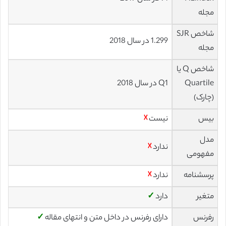
مجله
شاخص SJR
1.299 در سال 2018
مجله
شاخص Q یا
Quartile
Q1 در سال 2018
(چارک)
بیس
نیست
☓
مدل
ندارد
☓
مفهومی
پرسشنامه
ندارد
☓
متغیر
دارد
✓
رفرنس
دارای رفرنس در داخل متن و انتهای مقاله
✓