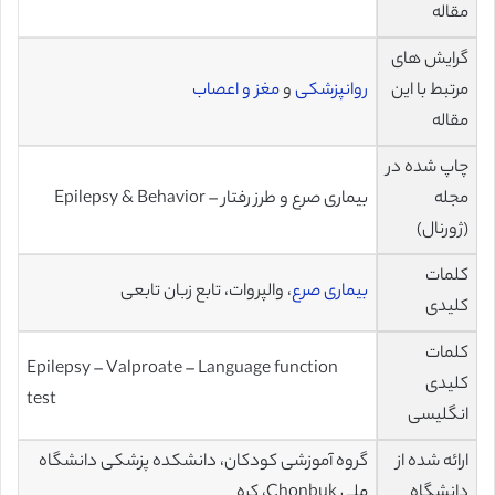
مقاله
گرایش های
مرتبط با این
روانپزشکی
و
مغز و اعصاب
مقاله
چاپ شده در
مجله
بیماری صرع و طرز رفتار – Epilepsy & Behavior
(ژورنال)
کلمات
بیماری صرع
، والپروات، تابع زبان تابعی
کلیدی
کلمات
Epilepsy – Valproate – Language function
کلیدی
test
انگلیسی
ارائه شده از
گروه آموزشی کودکان، دانشکده پزشکی دانشگاه
دانشگاه
ملی Chonbuk، کره