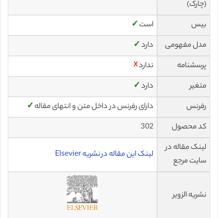
(چارک)
بیس
است
✓
مدل مفهومی
دارد
✓
پرسشنامه
ندارد
☓
متغیر
دارد
✓
رفرنس
دارای رفرنس در داخل متن و انتهای مقاله
✓
کد محصول
302
لینک مقاله در
لینک این مقاله در نشریه Elsevier
سایت مرجع
نشریه الزویر