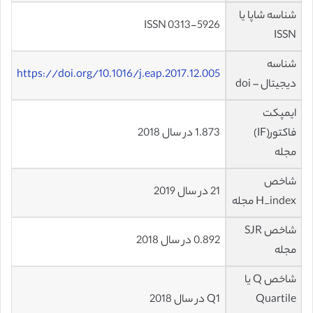
شناسه شاپا یا
ISSN 0313-5926
ISSN
شناسه
https://doi.org/10.1016/j.eap.2017.12.005
دیجیتال – doi
ایمپکت
فاکتور(IF)
1.873 در سال 2018
مجله
شاخص
21 در سال 2019
H_index مجله
شاخص SJR
0.892 در سال 2018
مجله
شاخص Q یا
Quartile
Q1 در سال 2018