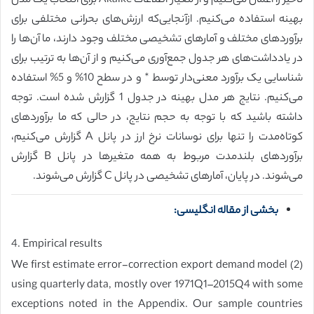
تأخیر را اعمال می‌کنیم و از معیار اطلاعات Akaike برای انتخاب یک مدل
بهینه استفاده می‌کنیم. ازآنجایی‌که ارزش‌های بحرانی مختلفی برای
برآوردهای مختلف و آمارهای تشخیصی مختلف وجود دارند، ما آن‌ها را
در یادداشت‌های هر جدول جمع‌آوری می‌کنیم و از آن‌ها به ترتیب برای
شناسایی یک برآورد معنی‌دار توسط * و در سطح 10% و 5% استفاده
می‌کنیم. نتایج هر مدل بهینه در جدول 1 گزارش شده است. توجه
داشته باشید که با توجه به حجم نتایج، در حالی که ما برآوردهای
کوتاه‌مدت را تنها برای نوسانات نرخ ارز در پانل A گزارش می‌کنیم،
برآوردهای بلندمدت مربوط به همه متغیرها در پانل B گزارش
می‌شوند. در پایان، آمارهای تشخیصی در پانل C گزارش می‌شوند.
بخشی از مقاله انگلیسی:
4. Empirical results
We first estimate error-correction export demand model (2)
using quarterly data, mostly over 1971Q1–2015Q4 with some
exceptions noted in the Appendix. Our sample countries