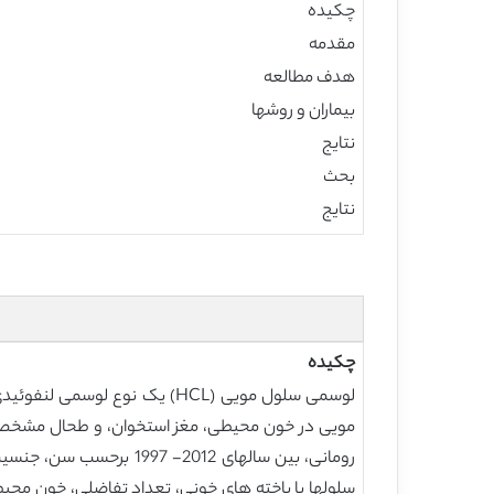
چکیده
مقدمه
هدف مطالعه
بیماران و روشها
نتایج
بحث
نتایج
چکیده
سلولها یا یاخته های خونی، تعداد تفاضلی، خون محی