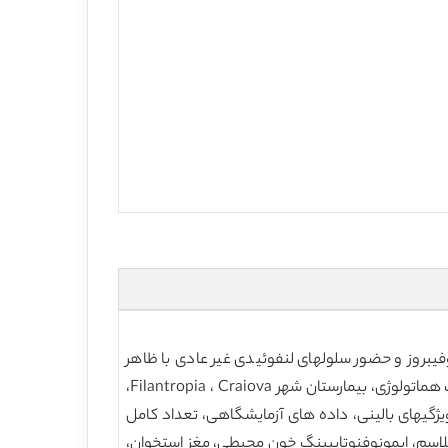
لنومگالی (بزرگ طحالی)، میلوفیبروز و حضور سلولهای لنفوئیدی غیر عادی با ظاهر
مویی در خون محیطی، مغز استخوان، و طحال مشخص و توصیف می شود. این مقاله، آنالیز بازنگرانه 39 بیمار بستری در کلینیک هماتولوژی، بیمارستان شهر Filantropia ، Craiova،
ی مشخصه تشخیص ( من جمله ویژگیهای بالینی، داده های آزمایشگاهی، تعداد کامل
لاسم، ایمونوفنوتایپینگ خون محیطی، مغز استخوان،