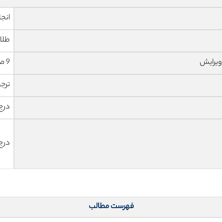
انجا
طلا
ویرایش
9 صفحه با فونت 14 B Nazanin
ترج
درج
درج
فهرست مطالب