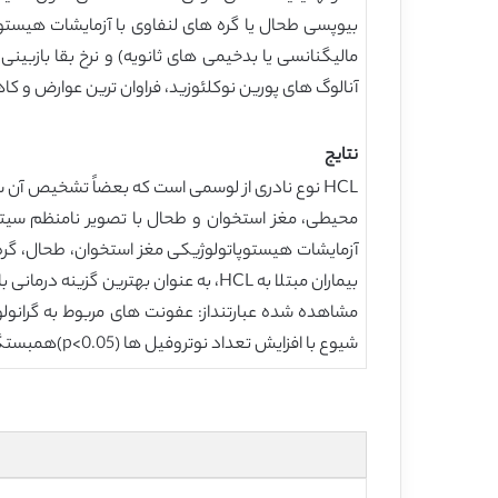
بیوپسی طحال یا گره های لنفاوی با آزمایشات هیستو
مالیگنانسی یا بدخیمی های ثانویه) و نرخ بقا بازبی
آنالوگ های پورین نوکلئوزید، فراوان ترین عوارض و کاهش
نتایج
HCL نوع نادری از لوسمی است که بعضاً تشخیص آن 
بیماران مبتلا به HCL، به عنوان بهتر
شیوع با افزایش تعداد نوتروفیل ها (p<0.05)همبستگی وجود داشت.