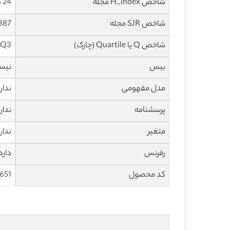
شاخص H_index مجله
24 در سال 2019
شاخص SJR مجله
0.387 در س
شاخص Q یا Quartile (چارک)
Q3 در سال 2019
بیس
نیس
مدل مفهومی
ندار
پرسشنامه
ندار
متغیر
ندار
رفرنس
دارد
کد محصول
651