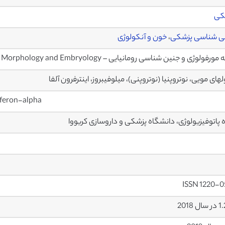
کی
نی شناسی پزشکی
،
خون و آنکولوژی
فولوژی و جنین شناسی رومانیایی – Romanian Journal of Morphology and Embryology
های مویی، نوتروپنیا (نوتروپنی)، میلوفیبروز، اینترفرون آلفا
erferon-alpha
 پاتوفیزیولوژی، دانشگاه پزشکی و داروسازی کريووا
ISSN 1220-0
ل 2018