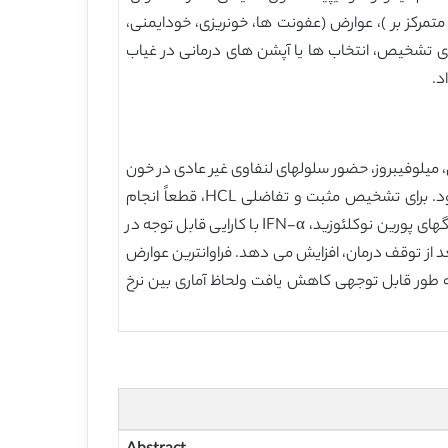
مرکز بر )، عوارض (عفونت ها، خونریزی، خودایمنی،
رای تشخیص، انتخاب ها یا آپشن های درمانی در غیاب
د.
، میلوفیبروز، حضور سلولهای لنفاوی غیر عادی در خون
محیطی، مغز استخوان و طحال با تصویر نامنظم سیتوپلاسم و ویژگیهای ایمونوفنوتیپی منحصر به فرد، تشخیص داده می شود. برای تشخیص مثبت و تفاضلی HCL، قطعاً انجام
آزمایشات هیستوپاتولوژیکی مغز استخوان، طحال، گره لنفاوی مرتبط با ایمونوهیستوکمیستری لازم و ضروری است. در نبود آنالوگهای پورین نوکلئوزید، IFN-α با کارایی قابل توجه در
ا کمی بعد از توقف درمان، افزایش می دهد. فراوانترین عوارض
ه گرانولوسیتوپنی و نقص ایمنی؛ پس از سه ماه درمان با IFN-α، نرخ شیوع آنها به طور قابل توجهی کاهش یافت ولحاظ آماری بین نرخ