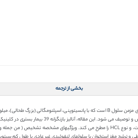
بخشی از ترجمه
لوسمی سلول مویی (HCL) یک نوع لوسمی لنفوئیدی مزمن سلول B است که با پانسیتوپنی، اسپ
رومانی، بین سالهای 2012- 1997 برحسب سن، جنسیت، و نوع HCL را مطرح می کند. ویژگیها
طی و ترشح مغز استخوان با سلولهای لنفوئیدی غیر عادی با طول کم سیتوپ