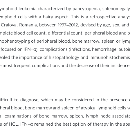
 lymphoid leukemia characterized by pancytopenia, splenomegaly
phoid cells with a hairy aspect. This is a retrospective analysi
 Craiova, Romania, between 1997–2012, devised by age, sex, and 
complete blood cell count, differential count, peripheral blood and
unophenotyping of peripheral blood, bone marrow, spleen or lym
focused on IFN-α), complications (infections, hemorrhage, auto
ealed the importance of histopathology and immunohistochemistry
e most frequent complications and the decrease of their incidence
ifficult to diagnose, which may be considered in the presence 
heral blood, bone marrow and spleen of atypical lymphoid cells 
al examinations of bone marrow, spleen, lymph node associat
sis of HCL. IFN-α remained the best option of therapy in the ab