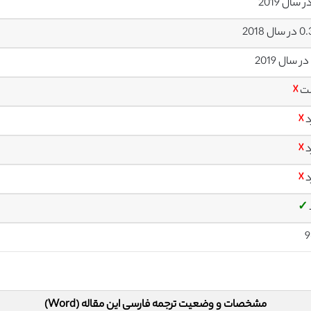
ال 2018
ت
☓
د
☓
د
☓
د
☓
✓
9
مشخصات و وضعیت ترجمه فارسی این مقاله (Word)