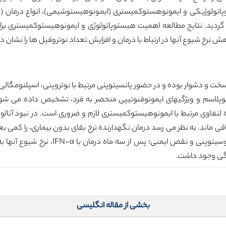
پاتولوژیکی و ایمونوهستوکمیستری (ایمونوهیستوشیمی)، انواع درمان ( مت
نی گردید. نتایج مطالعه اهمیت هیستوپاتولوژی و ایمونوهیستوکمیستری ب
 نرخ شیوع آنها در ارتباط با درمان و افزایش تعداد نوتروفیل ها را نشان دا
سخت و دشوار بوده و در حضور پانسیتوپنی مرتبط با نوتروپنی، اسپلنومگالی
ین گزینه درمانی باقی ماند. به نظر می رسد درمان نگهدارنده نرخ بقای بدون بیماری، ر
مشاهده شده عبارتنداز: عفونت های مربوط ب
بخشی از مقاله انگلیسی