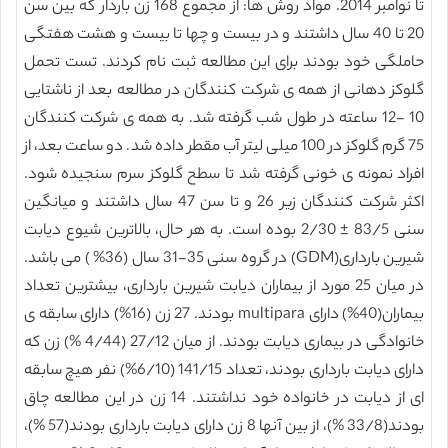
تا نوامبر 2014. مواد روش ها: از مجموع 168 زن باردار که بین سن
20 تا 40 سال داشتند و در بیست و چها تا بیست و هشت هفتگی
حاملگی خود بودند برای این مطالعه ثبت نام کردند. تست تحمل
گلوکز دهانی از همه ی شرکت کنندگان در مطالعه بعد از ناشتایی
10 -12 ساعته در طول شب گرفته شد. به همه ی شرکت کنندگان
75 گرم گلوکز در 100 میلی لیتر آب مقطر داده شد. دو ساعت بعد، از
افراد نمونه ی خونی گرفته شد تا سطح گلوکز سرم سنجیده شود.
اکثر شرکت کنندگان زیر 26 و تا سن 47 سال داشتند و میانگین
سنی 83/5 ± 2/30 بوده است. به هر حال، بالاترین شیوع دیابت
شیرین بارداری(GDM) در گروه سنی 35-31 سال (36% ) می باشد.
در میان 25 مورد از بیماران دیابت شیرین بارداری، بیشترین تعداد
بیماران(40%) دارای multipara بودند. 27 زن (16%) دارای سابقه ی
خانوادگی در بیماری دیابت بودند. از میان 27/12 (4/44 %) زن که
دارای دیابت بارداری بودند، تعداد 141/15 (6/10%) نفر هیچ سابقه
ای از دیابت در خانواده خود نداشتند. 14 زن در این مطالعه چاق
بودند(33/8 %)، از بین آنها 8 زن دارای دیابت بارداری بودند(57 %)،