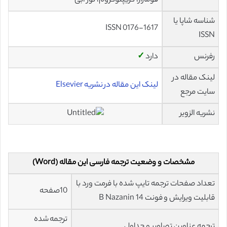
فوماراز، کریپتوکروم، نور آبی
شناسه شاپا یا
ISSN 0176-1617
ISSN
رفرنس
دارد
✓
لینک مقاله در
لینک این مقاله در نشریه Elsevier
سایت مرجع
نشریه الزویر
مشخصات و وضعیت ترجمه فارسی این مقاله (Word)
تعداد صفحات ترجمه تایپ شده با فرمت ورد با
10صفحه
قابلیت ویرایش و فونت 14 B Nazanin
ترجمه شده
ترجمه عناوین تصاویر و جداول