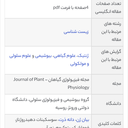
تعداد صفحات
4صفحه با فرمت pdf
مقاله انگلیسی
رشته های
مرتبط با این
زیست شناسی
مقاله
گرایش های
ژنتیک
،
علوم گیاهی
،
بیوشیمی
و
علوم سلولی
مرتبط با این
و مولکولی
مقاله
مجله فیزیولوژی گیاهان – Journal of Plant
مجله
Physiology
گروه بیوشیمی و فیزیولوژی سلولی، دانشگاه
دانشگاه
دولتی ورونژ، روسیه
بیان ژن
،
دانه ذرت
، سوسکینات دهیدروژناز،
کلمات کلیدی