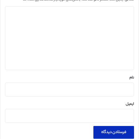
د
ی
د
گ
ا
ه
*
نام
ایمیل