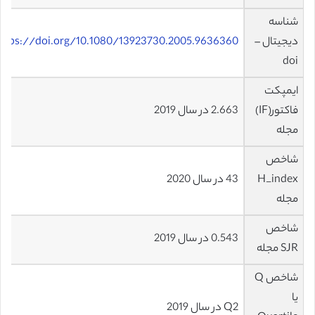
شناسه
دیجیتال –
ttps://doi.org/10.1080/13923730.2005.9636360
doi
ایمپکت
فاکتور(IF)
2.663 در سال 2019
مجله
شاخص
H_index
43 در سال 2020
مجله
شاخص
0.543 در سال 2019
SJR مجله
شاخص Q
یا
Q2 در سال 2019