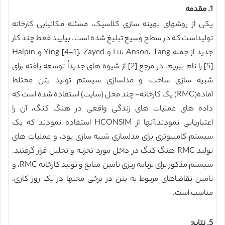
1. مقدمه
یکی از روشهای بهینه سازی کلاسیک، مسئله مکانیابی کارخانه
تولیداست که در سطح وسیع تبلیغ شده است. بیایید فقط چند کار
جدید از جمله Lu، Anson، Tang و Ying [4-1]، Zayed و Halpin
[5] را نام ببریم. در مرجع [2] از شیوه های جدیداً توسعه یافته برای
شبیه سازی ساخت، و مدلسازی سیستم تولید بتن مختلط
آماده(RMC) یک کارخانه- چند محل (سایت) استفاده شده است که
داده های عملیات های زندگی واقعی در هنگ کنگ، آن را
اعتباریابی نمودند.آنها از HCONSIM استفاده نمودند که یک
سیستم کامپیوتری برای مدلسازی شبیه سازی بود، و عملیات های
تولید RMC هنگ کنگ در داخل مورد تجزیه و تحلیل قرار گرفتند.
سیستم مذکور برای برنامه ریزی تامین منابع و تولید کارخانه RMC، و
تامین تقاضاهای مربوط به بتن در برخی محلها در یک روز کاری،
مناسب است.
5. نتایج