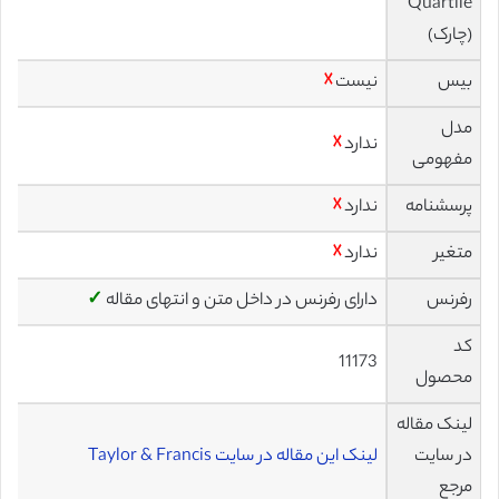
Quartile
(چارک)
بیس
نیست
☓
مدل
ندارد
☓
مفهومی
پرسشنامه
ندارد
☓
متغیر
ندارد
☓
رفرنس
دارای رفرنس در داخل متن و انتهای مقاله
✓
کد
11173
محصول
لینک مقاله
در سایت
لینک این مقاله در سایت Taylor & Francis
مرجع