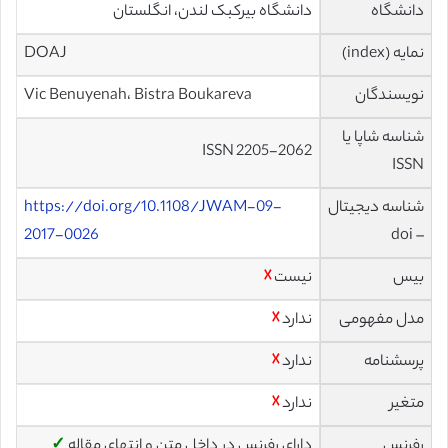
دانشگاه
دانشگاه بیرکبک لندن، انگلستان
نمایه (index)
DOAJ
نویسندگان
Vic Benuyenah، Bistra Boukareva
شناسه شاپا یا
ISSN 2205-2062
ISSN
شناسه دیجیتال
https://doi.org/10.1108/JWAM-09-
2017-0026
– doi
بیس
نیست
☓
مدل مفهومی
ندارد
☓
پرسشنامه
ندارد
☓
متغیر
ندارد
☓
رفرنس
دارای رفرنس در داخل متن و انتهای مقاله
✓