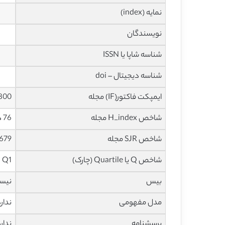
نمایه (index)
نویسندگان
شناسه شاپا یا ISSN
شناسه دیجیتال – doi
ایمپکت فاکتور(IF) مجله
3.800 در س
شاخص H_index مجله
76 در سال 2020
شاخص SJR مجله
0.679 در سا
شاخص Q یا Quartile (چارک)
Q1 در سال 2019
بیس
نیس
مدل مفهومی
ندار
پرسشنامه
ندار