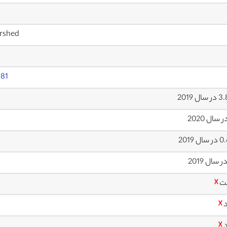
Arshed
181
ال 2019
ل 2019
ت
☓
د
☓
د
☓