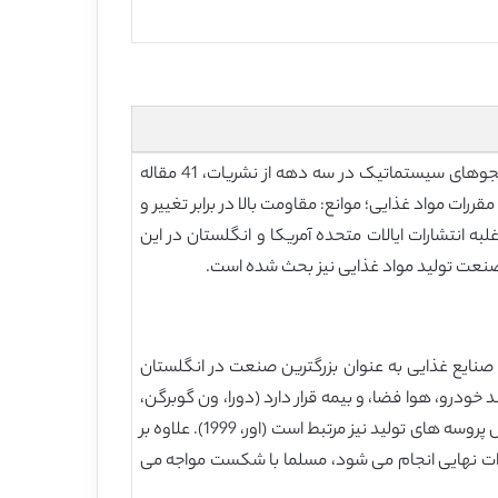
این مقاله یک بررسی سیستماتیک از ادبیات موضوع در اجرای آماری کنترل فرآیند (SPC) در صنایع غذایی است. با استفاده از جستجوهای سیستماتیک در سه دهه از نشریات، 41 مقاله
ت مواد غذایی؛ موانع: مقاومت بالا در برابر تغییر و
 کمبود دستورالعمل های پیاده سازیSPC است. یافته های بیشتر غلبه انتشارات ایالات متحده آمریکا و انگلستان در این
نایع غذایی به عنوان بزرگترین صنعت در انگلستان
ودرو، هوا فضا، و بیمه قرار دارد (دورا، ون گوبرگن،
کومار ، مولنار، و گلینک، 2013b؛ مان، ادبانجو، و کهو، 1999). کیفیت مواد غذایی تنها به خود محصول مربوط نیست، بلکه به عوامل پروسه های تولید نیز مرتبط است (اور، 1999). علاوه بر
ت محصولات نهایی انجام می شود، مسلما با شکست مواجه می