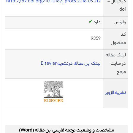
دیجیتال –
http://dx.doi.org/10.1016/j.procs.2016.05.212
doi
رفرنس
دارد
✓
کد
9359
محصول
لینک مقاله
در سایت
لینک این مقاله در نشریه Elsevier
مرجع
نشریه الزویر
مشخصات و وضعیت ترجمه فارسی این مقاله (Word)