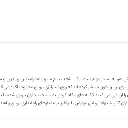
ای عوارض فیزیکی ناشی از دستورالعمل های کلینیکی را ارزیابی می کنند.13 به جای نگاه
شده، جمعیت بیمار و EBL تغییر می کند، فرانک و همکاران 17 پیشنهاد ارزیابی عوارض با توافق بر مقدار