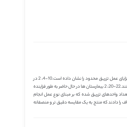
عمل تزریق بهینه برای کاهش خطر، بهبود نتایج و کاهش هزینه بسیار مهم است. یک شاهد نتایج متنوع همراه با تزریق خون و مزایای عمل تزریق محدود را نشان داده است.10-4، 2 در
نتیجه، انجمن های بزرگ و فراوانی دستورالعملهای بالینی برای تزریق خون منتشر کرده اند که روی استراتژی تزریق محدود تأکید می کنند.22-20، 2 بیمارستان ها در حال حاضر به طور فزاینده
 کردن به نسبت بیماران تزریق شده یا تعداد واحدهای تزریق شده که بر مبنای نوع عمل انجام
های راه اندازی تزریق و اهداف را دادند که منتج به یک مقایسه دقیق تر و منصفانه