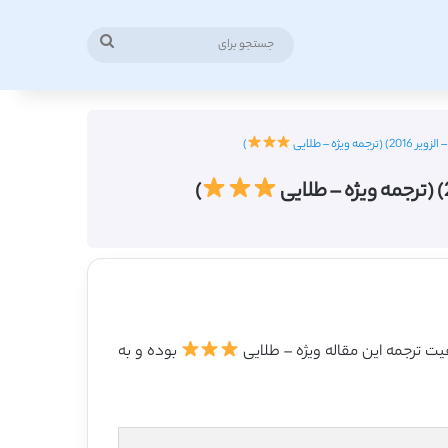
جستجو
برای
ه – طلایی
)
)
بوده و به