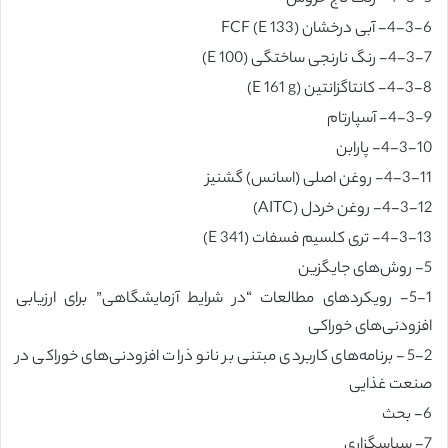
4-3-6- آبی درخشان FCF (E 133)
4-3-7- رنگ نارنجی ساختگی (E 100)
4-3-8- کانتاگزانتین (E 161 g)
4-3-9- آسپارتام
4-3-10- پارابن
4-3-11- روغن اصلی (اسانس) گشنیز
4-3-12- روغن خردل (AITC)
4-3-13- تری کلسیم فسفات (E 341)
5- روش‌های جایگزین
5-1- رویکردهای مطالعات “در شرایط آزمایشگاهی” برای ارزیابی
افزودنی‌های خوراکی
5-2- برنامه‌های کاربردی مبتنی بر نانو ذرات افزودنی‌های خوراکی در
صنعت غذایی
6- بحث
7- سپاسگزاری