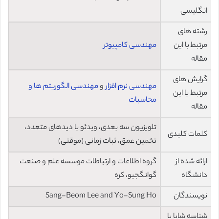
انگلیسی
رشته های
مرتبط با این
مهندسی کامپیوتر
مقاله
گرایش های
مهندسی نرم افزار
و
مهندسی الگوریتم ها و
مرتبط با این
محاسبات
مقاله
تلویزیون سه بعدی، ویدئو با دیدهای متعدد،
کلمات کلیدی
تخمین عمق، ثبات زمانی (موقتی)
ارائه شده از
گروه اطلاعات و ارتباطات موسسه علم و صنعت
دانشگاه
گوانگجیو، کره
نویسندگان
Sang-Beom Lee and Yo-Sung Ho
شناسه شاپا یا