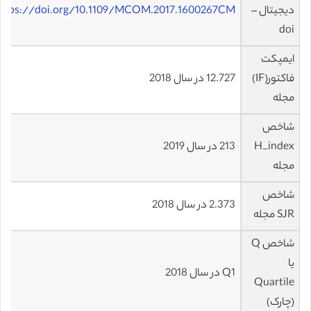
دیجیتال –
ttps://doi.org/10.1109/MCOM.2017.1600267CM
doi
ایمپکت
فاکتور(IF)
12.727 در سال 2018
مجله
شاخص
H_index
213 در سال 2019
مجله
شاخص
2.373 در سال 2018
SJR مجله
شاخص Q
یا
Q1 در سال 2018
Quartile
(چارک)