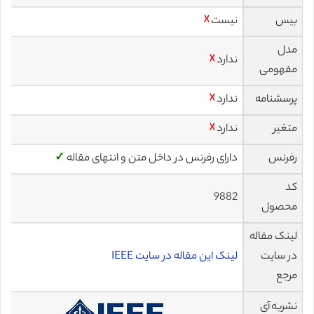
بیس
نیست
☓
مدل
ندارد
☓
مفهومی
پرسشنامه
ندارد
☓
متغیر
ندارد
☓
رفرنس
دارای رفرنس در داخل متن و انتهای مقاله
✓
کد
9882
محصول
لینک مقاله
در سایت
لینک این مقاله در سایت IEEE
مرجع
نشریه آی