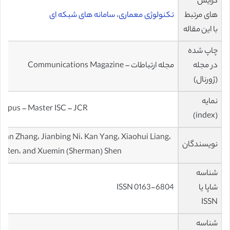
گرایش
های مرتبط
تکنولوژی معماری
،
سامانه های شبکه ای
با این مقاله
چاپ شده
در مجله
مجله ارتباطات – Communications Magazine
(ژورنال)
نمایه
copus – Master ISC – JCR
(index)
uan Zhang، Jianbing Ni، Kan Yang، Xiaohui Liang،
نویسندگان
u Ren، and Xuemin (Sherman) Shen
شناسه
شاپا یا
ISSN 0163-6804
ISSN
شناسه