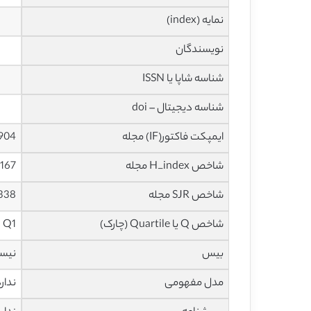
نمایه (index)
نویسندگان
شناسه شاپا یا ISSN
شناسه دیجیتال – doi
ایمپکت فاکتور(IF) مجله
4.904 در سا
شاخص H_index مجله
167 در سال 2020
شاخص SJR مجله
1.338 در سا
شاخص Q یا Quartile (چارک)
Q1 در سال 2019
بیس
نیس
مدل مفهومی
ندار