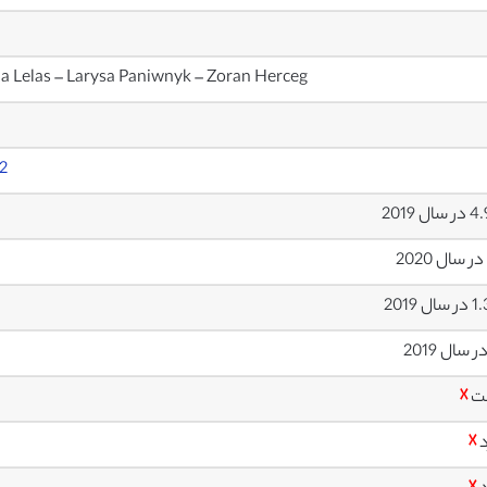
 Lelas – Larysa Paniwnyk – Zoran Herceg
2
ل 2019
ل 2019
ت
☓
د
☓