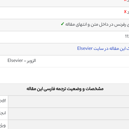
د
☓
د
☓
ی رفرنس در داخل متن و انتهای مقاله
✓
1
این مقاله در سایت Elsevier
الزویر – Elsevier
مشخصات و وضعیت ترجمه فارسی این مقاله
pdf و ورد تایپ شده با قابلیت وی
انجا
ویژه