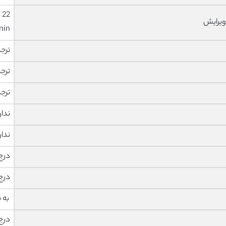
ویرایش
nin
ترج
ترج
ترج
ندار
ندار
درج
درج
به 
درج