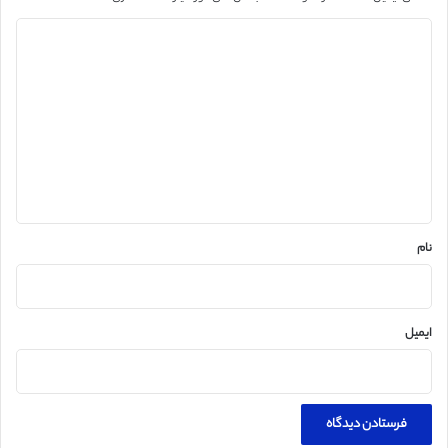
د
ی
د
گ
ا
ه
*
نام
ایمیل