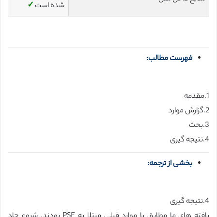
شده است
✓
فهرست مطالب:
1.مقدمه
2.گزارش موارد
3.بحث
4.نتیجه گیری
بخشی از ترجمه:
4.نتیجه گیری
یافته های ما مطابق با موارد قبلی مبتلا به PSE بودند. شروع حاد