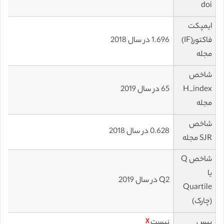
doi
ایمپکت
فاکتور(IF)
1.696 در سال 2018
مجله
شاخص
H_index
65 در سال 2019
مجله
شاخص
0.628 در سال 2018
SJR مجله
شاخص Q
یا
Q2 در سال 2019
Quartile
(چارک)
بیس
نیست
☓