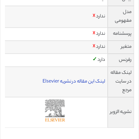
مدل
ندارد
☓
مفهومی
پرسشنامه
ندارد
☓
متغیر
ندارد
☓
رفرنس
دارد
✓
لینک مقاله
در سایت
لینک این مقاله در نشریه Elsevier
مرجع
نشریه الزویر