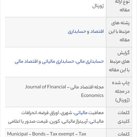
نوع ارائه
ژورنال
مقاله
رشته های
مرتبط با این
اقتصاد
و
حسابداری
مقاله
گرایش
های مرتبط
حسابداری مالی
،
حسابداری مالیاتی
و
اقتصاد مالی
با این مقاله
چاپ شده
مجله اقتصاد مالی – Journal of Financial
در مجله
Economics
(ژورنال)
کلمات
معافیت
مالیاتی
، شهری، اوراق قرضه، انحرافات
کلیدی
مالیـاتی، آربیتراژ مالیاتی، کوپن، قیمت صدور یا اعلامی
کلمات
Municipal – Bonds – Tax exempt – Tax