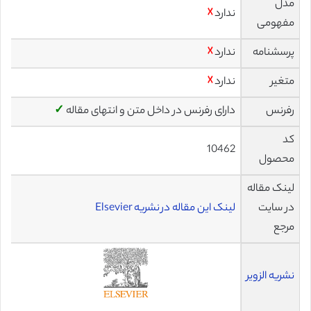
مدل
ندارد
☓
مفهومی
پرسشنامه
ندارد
☓
متغیر
ندارد
☓
رفرنس
دارای رفرنس در داخل متن و انتهای مقاله
✓
کد
10462
محصول
لینک مقاله
در سایت
لینک این مقاله در نشریه Elsevier
مرجع
نشریه الزویر