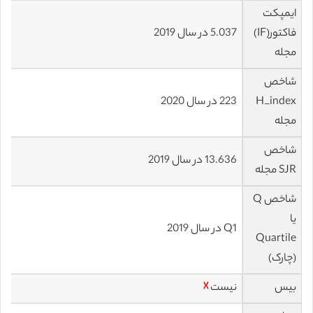
ایمپکت
فاکتور(IF)
5.037 در سال 2019
مجله
شاخص
H_index
223 در سال 2020
مجله
شاخص
13.636 در سال 2019
SJR مجله
شاخص Q
یا
Q1 در سال 2019
Quartile
(چارک)
بیس
نیست
☓