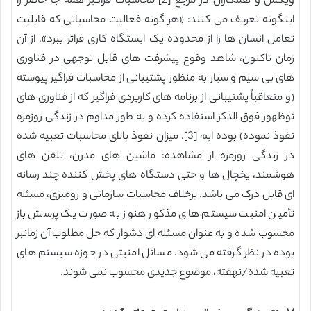
ویکس و همکاران در مرجع [2] محاسبات فراگیر همه جا حاضر را
اینگونه تعریف می کنند: «هر گونه فعالیت محاسباتی که قابلیت
تعامل انسان ها را از محدوده یک ایستگاه کاری فراتر ببرد». از آن
زمان تاکنون، شاهد وقوع پیشرفت های قابل توجهی در فناوری
های بی سیم و سیار به منظور پشتیبانی از محاسبات فراگیر پیوسته
(و متعاقباً پشتیبانی از برنامه های کاربردی فراگیر که از فناوری های
نوظهور فوق الذکر استفاده کرده و به طور مداوم در زندگی روزمره
نفوذ نموده) بوده ایم [3]. میزان نفوذ بالای محاسبات تعبیه شده
در زندگی روزمره از مشاهده: ماشین های مدرن، تلفن های
هوشمند، یخچال ها و حتی دستگاه های پخش کننده چند رسانه
ای قابل درک می باشد. برخلاف محاسبات سازمانی و رومیزی، مسئله
تأمین امنیت سیستم های مذکور هنوز به صورت یک پرسش باز
محسوب شده و به عنوان مسئله ای دشوار که حل مطلوب آن زمانبر
بوده در نظر گرفته می شود. مسائل امنیتی در حوزه سیستم های
تعبیه شده/نهفته، موضوع جدیدی محسوب نمی شوند.