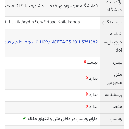
ارائه شده از
آزمایشگاه های نوآوری، خدمات مشاوره تاتا، کلکته، هند
دانشگاه
نویسندگان
Arijit Ukil، Jaydip Sen، Sripad Koilakonda
شناسه
دیجیتال –
https://doi.org/10.1109/NCETACS.2011.5751382
doi
بیس
نیست
☓
مدل
ندارد
☓
مفهومی
پرسشنامه
ندارد
☓
متغیر
ندارد
☓
رفرنس
دارای رفرنس در داخل متن و انتهای مقاله
✓