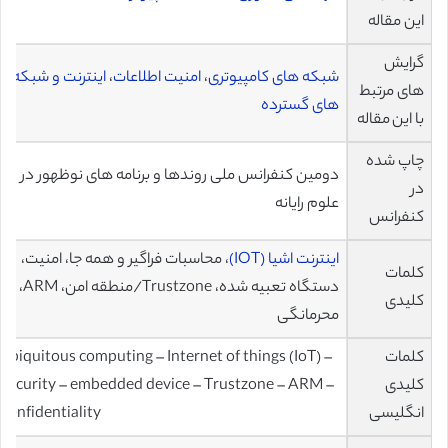
این مقاله
گرایش
شبکه های کامپیوتری
،
امنیت اطلاعات
،
اینترنت و شبکه
های مرتبط
های گسترده
با این مقاله
چاپ شده
دومین کنفرانس ملی روندها و برنامه های نوظهور در
در
علوم رایانه
کنفرانس
اینترنت اشیا (IOT)
، محاسبات فراگیر و همه جا، امنیت،
کلمات
دستگاه تعبیه شده، Trustzone/منطقه امن، ARM،
کلیدی
محرمانگی
کلمات
ubiquitous computing – Internet of things (IoT) –
کلیدی
security – embedded device – Trustzone – ARM –
انگلیسی
confidentiality