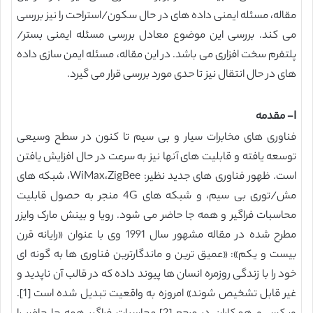
مقاله، مسئله ایمنی داده های در حال سکون/استراحت را نیز بررسی
می کند. بررسی این موضوع معادل بررسی مسئله ایمنی بستر/
پلتفرم سخت افزاری می باشد. در این مقاله، مسئله ایمن سازی داده
های در حال انتقال نیز تا حدی مورد بررسی قرار می گیرد.
I- مقدمه
فناوری های مخابرات سیار و بی سیم تا کنون در سطح وسیعی
توسعه یافته و قابلیت های آنها نیز به سرعت در حال افزایش یافتن
است. ظهور فناوری های جدید نظیر: WiMax،ZigBee، شبکه های
مش/توری بی سیم، و شبکه های 4G منجر به حصول قابلیت
محاسبات فراگیر و همه جا حاضر می شود. رویا و بینش مارک وایزر
مطرح شده در مقاله مشهور سال 1991 وی با عنوان «رایانه قرن
بیست و یکم»: «عمیق ترین و ماندگارترین فناوری ها به گونه ای
خود را با زندگی روزمره انسان ها پیوند داده که در قالب آن ناپدید و
غیر قابل تشخیص شوند» امروزه به واقعیت تبدیل شده است [1].