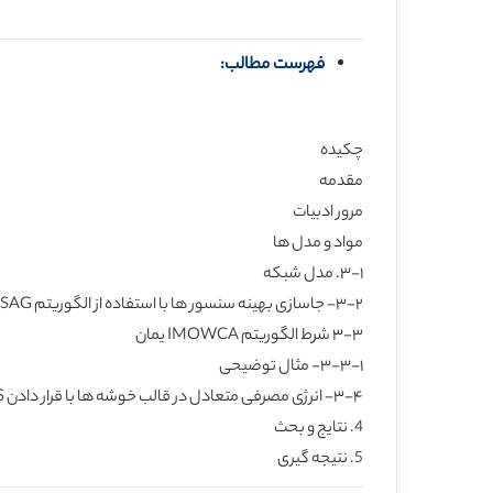
فهرست مطالب:
چکیده
مقدمه
مرور ادبیات
مواد و مدل ها
۳-۱. مدل شبکه
۳-۲- جاسازی بهینه سنسور ها با استفاده از الگوریتم SAG
۳-۳ شرط الگوریتم IMOWCA یمان
۳-۳-۱- مثال توضیحی
۳-۴- انرژی مصرفی متعادل در قالب خوشه ها با قرار دادن BS در بهترین مکان
4. نتایج و بحث
5. نتیجه گیری