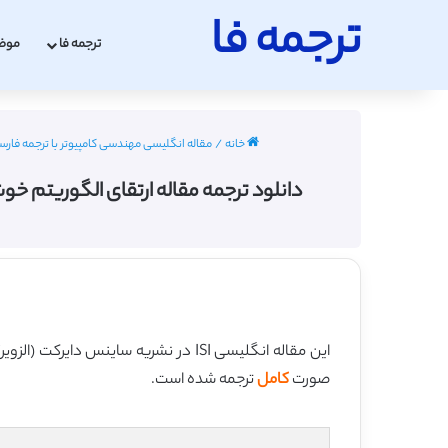
ترجمه فا
ترجمه فا
موض
خانه
/
مقاله انگلیسی مهندسی کامپیوتر با ترجمه فارسی 2022 - 23
دانلود ترجمه مقاله ارتقای الگوریتم خوشه بندی وزندار چندهدفه در WSN 
این مقاله انگلیسی ISI در نشریه ساینس دایرکت (الزویر) در 10 صفحه در سال 2016 منتشر شده و ترجمه آن 21 صفحه میباشد. کیفیت ترجمه این مقاله ویژه – طلایی
صورت
کامل
ترجمه شده است.