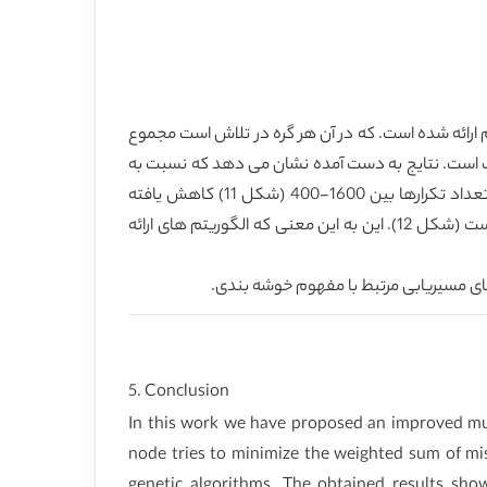
ارائه شده است. که در آن هر گره در تلاش است مجموع
یک است. نتایج به دست آمده نشان می دهد که نسبت به
روش های دیگر، الگوریتم ارائه شده در این کار از نظر همگرایی در راه حل بهینه سودمند است. بنابراین، به لطف الگوریتم BGA تعداد تکرارها بین 1600-400 (شکل 11) کاهش یافته
است. شبیه سازی های مختلف نمایش می دهد که کل انرژی مصرفی در شبکه بطور قابل ملاحظه ای و حدود 45٪ کاهش یافته است (شکل 12). این به این معنی که الگوریتم های ارائه
 های مسیریابی مرتبط با مفهوم خوشه بندی.
5. Conclusion
In this work we have proposed an improved mul
node tries to minimize the weighted sum of mi
genetic algorithms. The obtained results sho