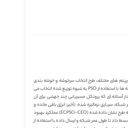
طریق الگوریتم های مختلف طرح انتخاب سرخوشه و خوشه بندی
مبتنی بر PSO افزایش می یابند. الگوریتم PSO پیشرفته، خوشه ها را به شیوه ای متمرکز درون ایستگاه پایه ایجاد می کند و سرخوشه ها با استفاده از PSO به شیوه توزیع شده انتخاب می
ی شده و مستقیماً به BT ارسال می شود یا بر اساس مقدار آستانه ای که پروتکل مسیریابی چند جهشی برای آن
که، سرباری نرمالیزه شده، تأخیر، انرژی باقی مانده و
مجموع مصرف انرژی ارزیابی می شوند و با روش خوشه بندی رقابتی مورد مقایسه قرار می گیرند. نتیجه شبیه سازی نشان می دهد که طرح نشان داده شده (ECPSO-CEO) عملکرد بهبود
WS را افزایش دهد. در آینده می توان این کار را بسط داد تا طول عمر شبکه و ارسال داده با استفاده از