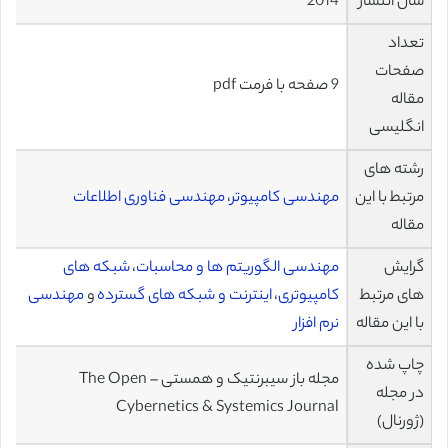
سال انتشار
2014
تعداد
صفحات
9 صفحه با فرمت pdf
مقاله
انگلیسی
رشته های
مرتبط با این
مهندسی کامپیوتر
،
مهندسی فناوری اطلاعات
مقاله
گرایش
مهندسی الگوریتم ها و محاسبات
،
شبکه های
های مرتبط
کامپیوتری
،
اینترنت و شبکه های گسترده
و
مهندسی
با این مقاله
نرم افزار
چاپ شده
مجله باز سیبرنتیک و همستی – The Open
در مجله
Cybernetics & Systemics Journal
(ژورنال)