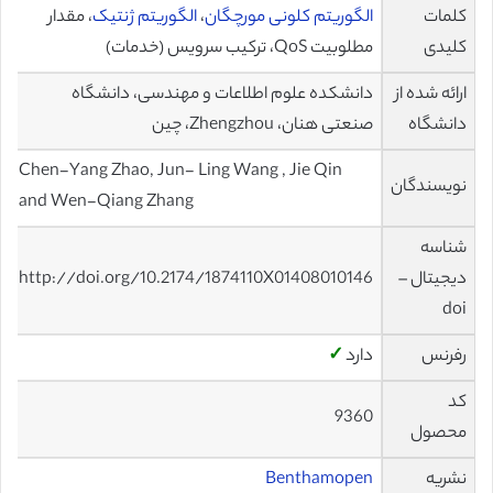
کلمات
الگوریتم کلونی مورچگان
،
الگوریتم ژنتیک
، مقدار
کلیدی
مطلوبیت QoS، ترکیب سرویس (خدمات)
ارائه شده از
دانشکده علوم اطلاعات و مهندسی، دانشگاه
دانشگاه
صنعتی هنان، Zhengzhou، چین
Chen-Yang Zhao, Jun- Ling Wang , Jie Qin
نویسندگان
and Wen-Qiang Zhang
شناسه
دیجیتال –
http://doi.org/10.2174/1874110X01408010146
doi
رفرنس
دارد
✓
کد
9360
محصول
نشریه
Benthamopen