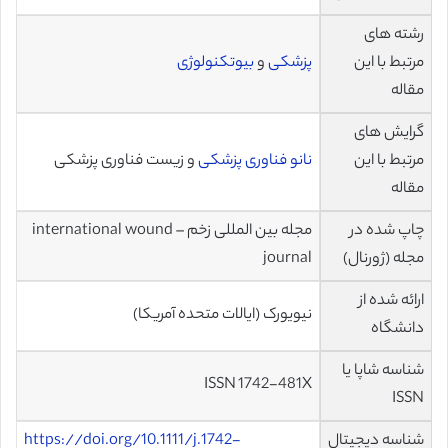
رشته های
مرتبط با این
پزشکی
و
بیوتکنولوژی
مقاله
گرایش های
مرتبط با این
نانو فناوری پزشکی
و زیست فناوری پزشکی
مقاله
چاپ شده در
مجله بین المللی زخم – international wound
مجله (ژورنال)
journal
ارائه شده از
نیویورک (ایالات متحده آمریکا)
دانشگاه
شناسه شاپا یا
ISSN 1742-481X
ISSN
شناسه دیجیتال
https://doi.org/10.1111/j.1742-