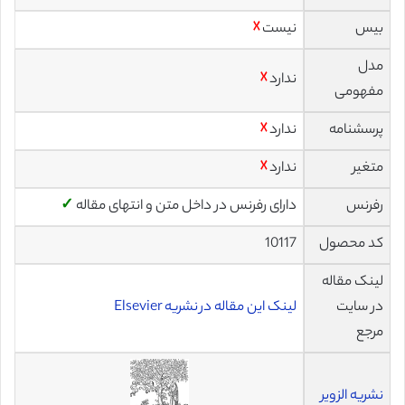
بیس
نیست
☓
مدل
ندارد
☓
مفهومی
پرسشنامه
ندارد
☓
متغیر
ندارد
☓
رفرنس
دارای رفرنس در داخل متن و انتهای مقاله
✓
کد محصول
10117
لینک مقاله
در سایت
لینک این مقاله در نشریه Elsevier
مرجع
نشریه الزویر