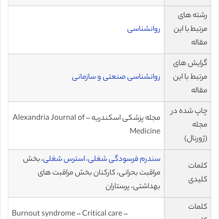
رشته های
مرتبط با این
روانشناسی
مقاله
گرایش های
مرتبط با این
روانشناسی صنعتی و سازمانی
مقاله
چاپ شده در
مجله پزشکی اسکندریه – Alexandria Journal of
مجله
Medicine
(ژورنال)
سندرم
فرسودگی شغلی
،
استرس شغلی
، بخش
کلمات
مراقبت بحرانی، کارکنان بخش مراقبت های
کلیدی
بهداشتی، پرستاران
کلمات
Burnout syndrome – Critical care –