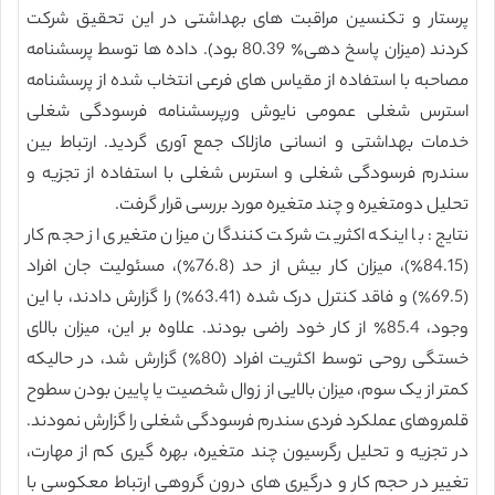
پرستار و تکنسین مراقبت های بهداشتی در این تحقیق شرکت
کردند (میزان پاسخ دهی٪ 80.39 بود). داده ها توسط پرسشنامه
مصاحبه با استفاده از مقیاس های فرعی انتخاب شده از پرسشنامه
استرس شغلی عمومی نایوش ورپرسشنامه فرسودگی شغلی
خدمات بهداشتی و انسانی مازلاک جمع آوری گردید. ارتباط بین
سندرم فرسودگی شغلی و استرس شغلی با استفاده از تجزیه و
تحلیل دومتغیره و چند متغیره مورد بررسی قرار گرفت.
نتایج: با اينكه اکثریت شركت كنندگان میزان متغیری از حجم کار
(84.15٪)، میزان کار بیش از حد (76.8٪)، مسئولیت جان افراد
(69.5٪) و فاقد کنترل درک شده (63.41٪) را گزارش دادند، با این
وجود، 85.4٪ از کار خود راضی بودند. علاوه بر این، میزان بالای
خستگی روحی توسط اکثریت افراد (80٪) گزارش شد، در حالیکه
کمتر از یک سوم، میزان بالایی از زوال شخصیت یا پایین بودن سطوح
قلمروهای عملکرد فردی سندرم فرسودگی شغلی را گزارش نمودند.
در تجزیه و تحلیل رگرسیون چند متغیره، بهره گیری کم از مهارت،
تغییر در حجم کار و درگیری های درون گروهی ارتباط معکوسی با