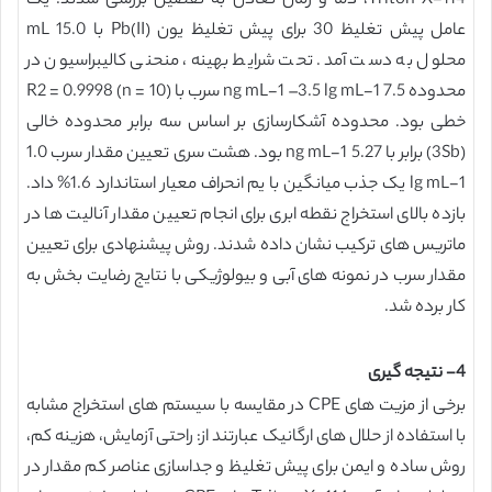
Triton X-114، دما و زمان تعادل به تفصیل بررسی شدند. یک
عامل پیش تغلیظ 30 برای پیش تغلیظ یون Pb(II) با 15.0 mL
محلول به دست آمد. تحت شرایط بهینه، منحنی کالیبراسیون در
محدوده 7.5 ng mL-1 –3.5 lg mL-1 سرب با R2 = 0.9998 (n = 10)
خطی بود. محدوده آشکارسازی بر اساس سه برابر محدوده خالی
(3Sb) برابر با 5.27 ng mL-1 بود. هشت سری تعیین مقدار سرب 1.0
lg mL-1 یک جذب میانگین با یم انحراف معیار استاندارد 1.6% داد.
بازده بالای استخراج نقطه ابری برای انجام تعیین مقدار آنالیت ها در
ماتریس های ترکیب نشان داده شدند. روش پیشنهادی برای تعیین
مقدار سرب در نمونه های آبی و بیولوژیکی با نتایج رضایت بخش به
کار برده شد.
4- نتیجه گیری
برخی از مزیت های CPE در مقایسه با سیستم های استخراج مشابه
با استفاده از حلال های ارگانیک عبارتند از: راحتی آزمایش، هزینه کم،
روش ساده و ایمن برای پیش تغلیظ و جداسازی عناصر کم مقدار در