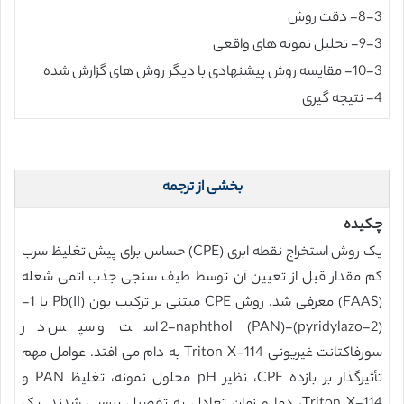
8-3- دقت روش
9-3- تحلیل نمونه های واقعی
10-3- مقایسه روش پیشنهادی با دیگر روش های گزارش شده
4- نتیجه گیری
بخشی از ترجمه
چکیده
یک روش استخراج نقطه ابری (CPE) حساس برای پیش تغلیظ سرب
کم مقدار قبل از تعیین آن توسط طیف سنجی جذب اتمی شعله
(FAAS) معرفی شد. روش CPE مبتنی بر ترکیب یون Pb(II) با 1-
(2-pyridylazo)-2-naphthol (PAN) است و سپس در
سورفاکتانت غیریونی Triton X-114 به دام می افتد. عوامل مهم
تأثیرگذار بر بازده CPE، نظیر pH محلول نمونه، تغلیظ PAN و