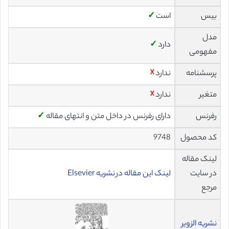
بیس
است
✓
مدل
دارد
✓
مفهومی
پرسشنامه
ندارد
☓
متغیر
ندارد
☓
رفرنس
دارای رفرنس در داخل متن و انتهای مقاله
✓
کد محصول
9748
لینک مقاله
در سایت
لینک این مقاله در نشریه Elsevier
مرجع
نشریه الزویر