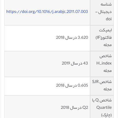
شناسه
دیجیتال –
https://doi.org/10.1016/j.arabjc.2011.07.003
doi
ایمپکت
فاکتور(IF)
3.620 در سال 2018
مجله
شاخص
H_index
43 در سال 2019
مجله
شاخص SJR
0.605 در سال 2018
مجله
شاخص Q یا
Quartile
Q2 در سال 2018
(چارک)