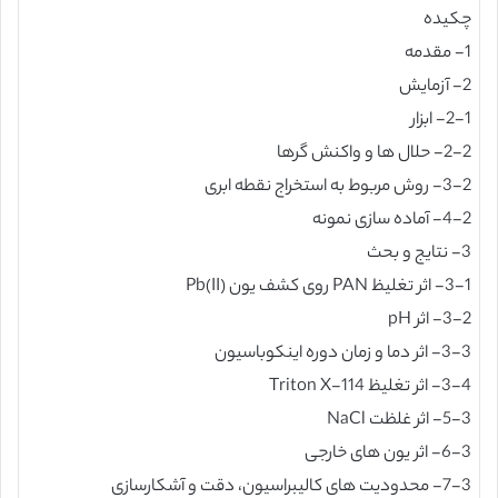
چکیده
1- مقدمه
2- آزمایش
2-1- ابزار
2-2- حلال ها و واکنش گرها
3-2- روش مربوط به استخراج نقطه ابری
4-2- آماده سازی نمونه
3- نتایج و بحث
3-1- اثر تغلیظ PAN روی کشف یون Pb(II)
3-2- اثر pH
3-3- اثر دما و زمان دوره اینکوباسیون
3-4- اثر تغلیظ Triton X-114
5-3- اثر غلظت NaCl
6-3- اثر یون های خارجی
7-3- محدودیت های کالیبراسیون، دقت و آشکارسازی