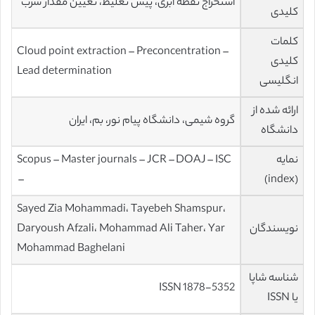
استخراج نقطه ابری، پیش تغلیظ، تعیین مقدار سرب
کلیدی
کلمات
Cloud point extraction – Preconcentration –
کلیدی
Lead determination
انگلیسی
ارائه شده از
گروه شیمی، دانشگاه پیام نور، بم، ایران
دانشگاه
نمایه
Scopus – Master journals – JCR – DOAJ – ISC
–
(index)
Sayed Zia Mohammadi، Tayebeh Shamspur،
نویسندگان
Daryoush Afzali، Mohammad Ali Taher، Yar
Mohammad Baghelani
شناسه شاپا
ISSN 1878-5352
یا ISSN