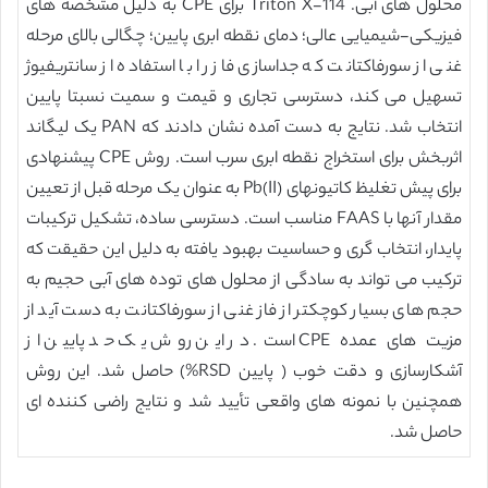
محلول های آبی. Triton X-114 برای CPE به دلیل مشخصه های
فیزیکی-شیمیایی عالی؛ دمای نقطه ابری پایین؛ چگالی بالای مرحله
غنی از سورفاکتانت که جداسازی فاز را با استفاده از سانتریفیوژ
تسهیل می کند، دسترسی تجاری و قیمت و سمیت نسبتا پایین
انتخاب شد. نتایج به دست آمده نشان دادند که PAN یک لیگاند
اثربخش برای استخراج نقطه ابری سرب است. روش CPE پیشنهادی
برای پیش تغلیظ کاتیونهای Pb(II) به عنوان یک مرحله قبل از تعیین
مقدار آنها با FAAS مناسب است. دسترسی ساده، تشکیل ترکیبات
پایدار، انتخاب گری و حساسیت بهبود یافته به دلیل این حقیقت که
ترکیب می تواند به سادگی از محلول های توده های آبی حجیم به
حجم های بسیار کوچکتر از فاز غنی از سورفاکتانت به دست آید از
مزیت های عمده CPE است. در این روش یک حد پایین از
آشکارسازی و دقت خوب ( پایین RSD%) حاصل شد. این روش
همچنین با نمونه های واقعی تأیید شد و نتایج راضی کننده ای
حاصل شد.