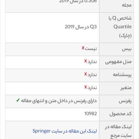
0.306 در سال 2019
مجله
شاخص Q یا
Quartile
Q3 در سال 2019
(چارک)
بیس
نیست
☓
مدل مفهومی
ندارد
☓
پرسشنامه
ندارد
☓
متغیر
ندارد
☓
رفرنس
دارای رفرنس در داخل متن و انتهای مقاله
✓
کد محصول
10982
لینک مقاله در
لینک این مقاله در سایت Springer
سایت مرجع