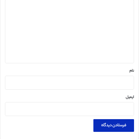
د
ی
د
گ
ا
ه
*
نام
ایمیل