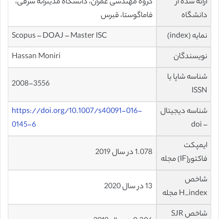
ارائه شده از
گروه مهندسی عمران، دانشگاه مدیترانه شرقی،
دانشگاه
فاماگوستا، قبرس
نمایه (index)
Scopus – DOAJ – Master ISC
نویسندگان
Hassan Moniri
شناسه شاپا یا
2008-3556
ISSN
شناسه دیجیتال
https://doi.org/10.1007/s40091-016-
0145-6
– doi
ایمپکت
1.078 در سال 2019
فاکتور(IF) مجله
شاخص
13 در سال 2020
H_index مجله
شاخص SJR