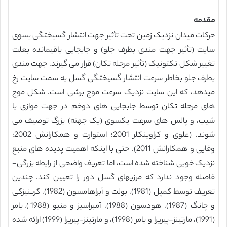
مقدمه
حرکات میدان نزدیک زمین تحت تأثیر جهت انتشار گسیختگی بسوی
سایت (تأثیر جهت مندی بطرف جلو) و جابجایی باقیمانده بعلت
تغییر شکل تکتونیک (تأثیر مرحله تکان) قرار می گیرند. جهت مندی
بطرف جلو بخاطر سرعت انتشار گسیختگی گسل به سمت سایت رخ
میدهد، که این سایت نزدیک سرعت موج برشی است. شکل موج
های مرحله تکان توسط جابجایی های دوخم در جهت موازی با
شیب، و پالس های سرعت یکسوی (یک جهته) بزرگ توصیف می
شوند. (علوی و کراوینکلر 2001؛ استوارت و همکارانش 2002؛
وفایی و همکارانش 2011). حتی با اینکه اهمیت پدیده های منبع
نزدیک خوبی شناخته شده است، اما تعریف واضحی از رابطه بزرگی-
فاصله وجود ندارد که مرزیهای گسل دور را تعیین کند. چندین
تعریف توسط کمپل (1981)، بولت و آبراهامسون (1982)، کرینیزکی
و چانگ (1987)، هودسون (1988)، آمبراسیز و منیو (1988)، بامر
(1991)، مارتینز-پیریرا و بامر (1998)، و مارتینز-پیریرا (1999) ارائه شده