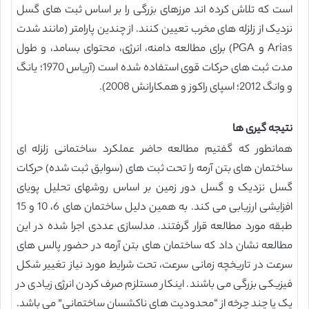
است که تلاش کرده اند مرزهای بزرگی را بر اساس ثبت های گسل
نزدیک از زلزله های مخرب تعیین کنند. از چندین پارامتر (مانند شدت
Arias و PGA) برای مطالعه دامنه، انرژی، محتوای بسامد، و طول
مدت ثبت های حرکات قوی استفاده شده است (آریاس 1970؛ یانگ
و وانگ 2012؛ اسپای راکوز و همکارانش 2008).
نتیجه گیری ها
همانطور که گفتیم مطالعه حاضر عملکرد ساختمانی زلزله ای
ساختمان های بتن آرمه را تحت ثبت های (سوابق ثبت شده) حرکات
گسل نزدیک و گسل دور زمین بر اساس روشهای تحلیل پویای
افزایشی ارزیابی می کند. به همین دلیل ساختمان های 6، 10 و 15
طبقه مورد مطالعه قرار گرفتند. مدلسازی عددی اجرا شده در این
مطالعه نشان داد که ساختمان های بتن آرمه در حضور پالس های
سرعت در تاریخچه زمانی سرعت، تحت شرایط مورد نیاز تغییر شکل
فیزیکی بزرگی می باشند. اینکار مستلزم صرف کردن انرژی زیادی در
یک یا چند چرخه از “محدودیت های ناکشسان ساختمانی” می باشد.