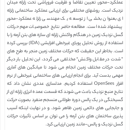
عملکرد-محور، تعیین تقاضا و ظرفیت فروپاشی تحت زلزله میدان
نزدیک است. روشهای مختلفی برای ارزیابی عملکرد ساختمانی زلزله
ای بعنوان بخشی از توسعه یک مهندسی زلزله عملکرد-محور
پیشنهاد شده است. مطالعه حاضر نتایج خصوصیات مهم حرکات
گسل نزدیک زمین در هنگام واکنش زلزله ای سازه های بتن آرمه را با
استفاده از روش تحلیل پویای غیرخطی افزایشی (IDA) بررسی کرده
است. بخاطر این حقیقت که حرکات مختلف زمین منجر به طرح های
“شدت در مقابل واکنش” مختلفی می گردد، این تحلیل بار دیگر
تحت حرکات مختلف زمین انجام می شود تا میانگین های آماری
مهمی بدست آید. برای انجام ارزیابی های ساختمانی غیرخطی از نرم
افزار OpenSees استفاده کردیم. مدلسازی عددی نشان داد که
نتایج منبع نزدیک باعث می شوند که قسمت عمده انرژی زلزله ای از
گسیختگی در یک پالس دوره طولانی منسجم منفرد بصورت حرکت
و جابجایی های دائمی زمین ظاهر شود. و در نهایت اینکه آسیب
پذیری ساختمان های بتن آرمه را می توان بر اساس تأثیرات حرکات
گسل نزدیک و پالس-مانند زمین ارزیابی کرد.