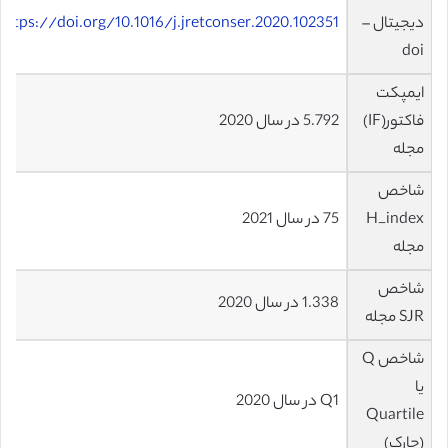
دیجیتال –
https://doi.org/10.1016/j.jretconser.2020.102351
doi
ایمپکت
فاکتور(IF)
5.792 در سال 2020
مجله
شاخص
H_index
75 در سال 2021
مجله
شاخص
1.338 در سال 2020
SJR مجله
شاخص Q
یا
Q1 در سال 2020
Quartile
(چارک)