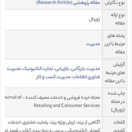
نوع نگارش
مقاله پژوهشی (Research Article)
نوع ارائه
ژورنال
مقاله
رشته های
مرتبط با این
مدیریت
مقاله
گرایش
مدیریت بازرگانی
،
بازاریابی
،
تجارت الکترونیک
،
مدیریت
های مرتبط
فناوری اطلاعات
،
مدیریت کسب و کار
با این مقاله
چاپ شده
مجله خرده فروشی و خدمات مصرف کننده – Journal of
در مجله
Retailing and Consumer Services
(ژورنال)
کلمات
آگاهی از برند، ارزش ویژه برند، رضایت مشتری، خدمات
کلیدی
آموزش الکترونیکی، بررسی و رتبه بندی آنلاین، قصد خرید