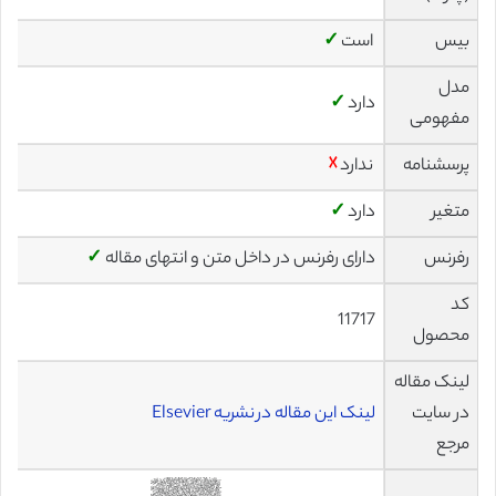
بیس
است
✓
مدل
دارد
✓
مفهومی
پرسشنامه
ندارد
☓
متغیر
دارد
✓
رفرنس
دارای رفرنس در داخل متن و انتهای مقاله
✓
کد
11717
محصول
لینک مقاله
در سایت
لینک این مقاله در نشریه Elsevier
مرجع