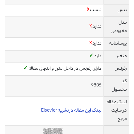
بیس
نیست
☓
مدل
ندارد
☓
مفهومی
پرسشنامه
ندارد
☓
متغیر
دارد
✓
رفرنس
دارای رفرنس در داخل متن و انتهای مقاله
✓
کد
9805
محصول
لینک مقاله
در سایت
لینک این مقاله در نشریه Elsevier
مرجع