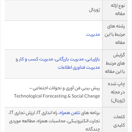
نوع ارائه
ژورنال
مقاله
رشته های
مرتبط با این
مدیریت
مقاله
گرایش
بازاریابی
،
مدیریت بازرگانی
،
مدیریت کسب و کار
و
های مرتبط
مدیریت فناوری اطلاعات
با این مقاله
چاپ شده
پیش بینی فن آوری و تحولات اجتماعی –
در مجله
Technological Forecasting & Social Change
(ژورنال)
برنامه های
تلفن همراه
، راه اندازی IT، ارزش تجاری IT،
کلمات
تجارت الکترونیکی، محاسبات همراه، مطالعه موردی
کلیدی
چندگانه