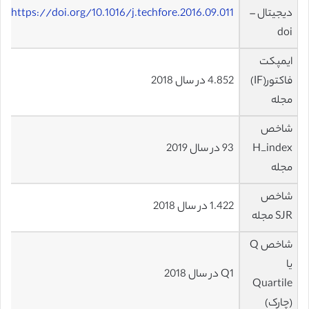
دیجیتال –
https://doi.org/10.1016/j.techfore.2016.09.011
doi
ایمپکت
فاکتور(IF)
4.852 در سال 2018
مجله
شاخص
H_index
93 در سال 2019
مجله
شاخص
1.422 در سال 2018
SJR مجله
شاخص Q
یا
Q1 در سال 2018
Quartile
(چارک)