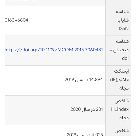
شناسه
شاپا یا
0163-6804
ISSN
شناسه
دیجیتال –
https://doi.org/10.1109/MCOM.2015.7060481
doi
ایمپکت
فاکتور(IF)
14.894 در سال 2019
مجله
شاخص
H_index
231 در سال 2020
مجله
شاخص
4.025 در سال 2019