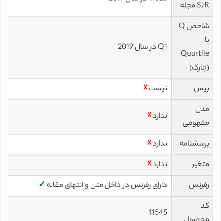
SJR مجله
شاخص Q
یا
Q1 در سال 2019
Quartile
(چارک)
بیس
نیست
☓
مدل
ندارد
☓
مفهومی
پرسشنامه
ندارد
☓
متغیر
ندارد
☓
رفرنس
دارای رفرنس در داخل متن و انتهای مقاله
✓
کد
11545
محصول