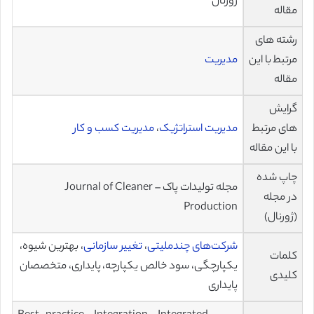
ژورنال
مقاله
رشته های
مرتبط با این
مدیریت
مقاله
گرایش
های مرتبط
مدیریت استراتژیک
،
مدیریت کسب و کار
با این مقاله
چاپ شده
مجله تولیدات پاک – Journal of Cleaner
در مجله
Production
(ژورنال)
شرکت‌های چندملیتی
،
تغییر سازمانی
، بهترین شیوه،
کلمات
یکپارچگی، سود خالص یکپارچه، پایداری، متخصصان
کلیدی
پایداری