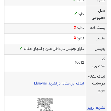
بیس
است
✓
مدل
دارد
✓
مفهومی
پرسشنامه
ندارد
☓
متغیر
ندارد
☓
رفرنس
دارای رفرنس در داخل متن و انتهای مقاله
✓
کد
10512
محصول
لینک مقاله
در سایت
لینک این مقاله در نشریه Elsevier
مرجع
نشریه الزویر