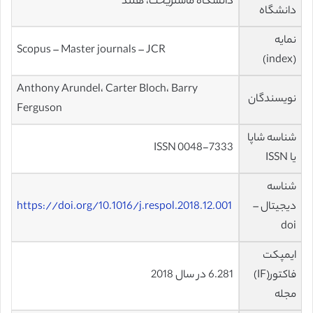
دانشگاه ماستریخت، هلند
دانشگاه
نمایه
Scopus – Master journals – JCR
(index)
Anthony Arundel، Carter Bloch، Barry
نویسندگان
Ferguson
شناسه شاپا
ISSN 0048-7333
یا ISSN
شناسه
دیجیتال –
https://doi.org/10.1016/j.respol.2018.12.001
doi
ایمپکت
فاکتور(IF)
6.281 در سال 2018
مجله