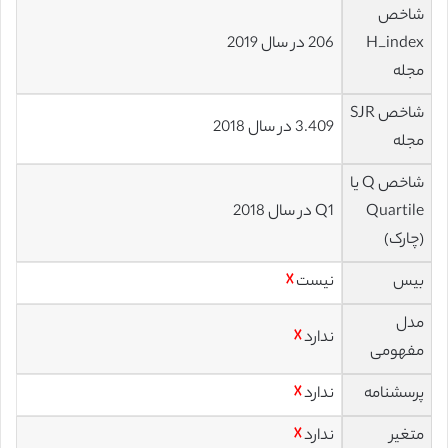
شاخص
H_index
206 در سال 2019
مجله
شاخص SJR
3.409 در سال 2018
مجله
شاخص Q یا
Quartile
Q1 در سال 2018
(چارک)
بیس
نیست
☓
مدل
ندارد
☓
مفهومی
پرسشنامه
ندارد
☓
متغیر
ندارد
☓