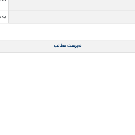
به 
به 
فهرست مطالب