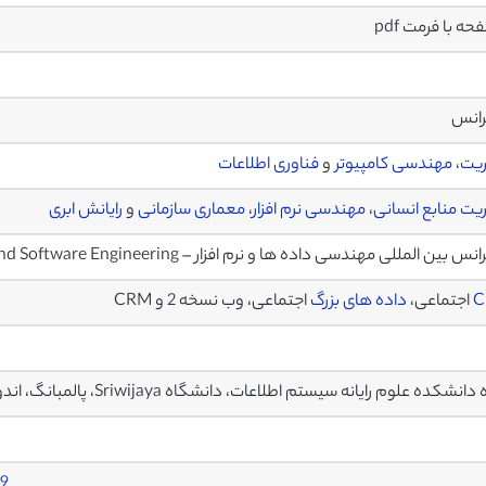
رانس
ریت
،
مهندسی کامپیوتر
و
فناوری اطلاعات
یت منابع انسانی
،
مهندسی نرم افزار
،
معماری سازمانی
و
رایانش ابری
بین المللی مهندسی داده ها و نرم افزار – International Conference on Data and Software Engineering
C
اجتماعی،
داده های بزرگ
اجتماعی، وب نسخه 2 و CRM
انشکده علوم رایانه سیستم اطلاعات، دانشگاه Sriwijaya، پالمبانگ، اندونزی
49