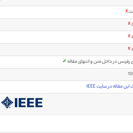
ت
☓
د
☓
د
☓
د
☓
ی رفرنس در داخل متن و انتهای مقاله
✓
10
این مقاله در سایت IEEE