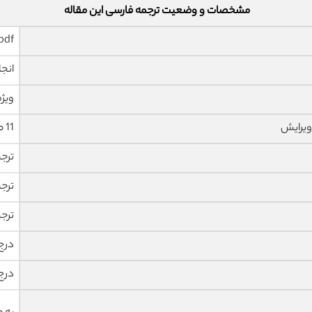
مشخصات و وضعیت ترجمه فارسی این مقاله
pdf و ورد تایپ شده با قابلیت وی
انجا
ویژه
ویرایش
11 صفحه با فونت 14 B Nazanin
ترج
ترج
ترج
درج
درج