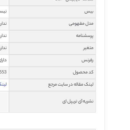
بیس
نیس
مدل مفهومی
ندار
پرسشنامه
ندار
متغیر
ندار
رفرنس
دارا
کد محصول
553
لینک مقاله در سایت مرجع
لینک 
نشریه آی تریپل ای