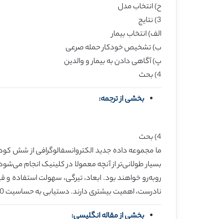
ح) انتخاب مدل
3) نتایج
الف) انتخاب بیمار
ب) تشخیص خودکار حمله صرعی
پ) آگاهی دادن به بیمار و والدین
4) بحث
بخشی از ترجمه:
4) بحث
بسیار طولانی‌تر از آنچه معمولا در کلینیک انجام می‌ش
رو‌به‌رو خواهند بود. ابعاد، تیرگی، سهولت استفاده و
نادرست، اهمیت بیشتری دارند. دستیابی به حساسیت 100٪ و نرخ تشخیص نادرست 0 / ساعت، بسیار دشوار است. آنچه قابل‌قبول است، بستگی به وضعیت بالینی دارد.
بخشی از مقاله انگلیسی: