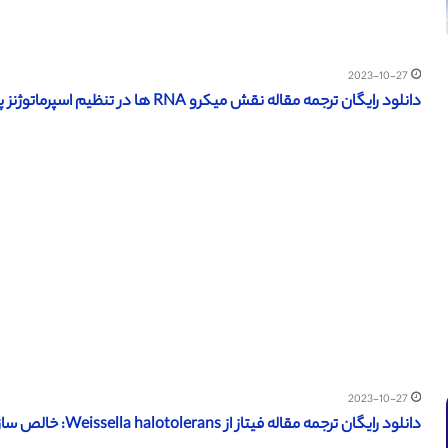
2023-10-27
دانلود رایگان ترجمه مقاله نقش میکرو RNA ها در تنظیم اسپرماتوژنز پستانداران (نشریه BMC 2017)
2023-10-27
دانلود رایگان ترجمه مقاله فیتاز از Weissella halotolerans: خالص سازی و اثر برخی فلزات (نشریه تیلور و فرانسیس 2017)