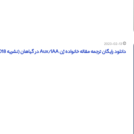
2023-02-13
دانلود رایگان ترجمه مقاله خانواده ژن Aux/IAA در گیاهان (نشریه MDPI 2018) (ترجمه رایگان – برنزی