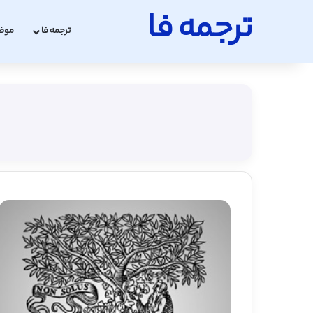
ترجمه فا
ترجمه فا
موض