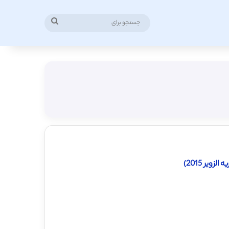
جستجو
برای
یر 2015)