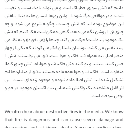
ما اغلب در مورد آتش سوزی های مخرب در رسانه ها می شنویم. ما می
دانیم که آتش سوزی خطرناک است و می تواند باعث آسیب و تخریب
شدید و در مواقعی مرگ شود. از اولین روزها، انسان ها به دنبال یافتن
این موضوع بوده اند که آتش چیست، چگونه شروع می شود و چه
چیزی آن را روشن نگه می دهد. گاهی ممکن است فکر کنیم که آتش
یک موجود زنده است! حرکت می کند، چیزها را «می خورد» و به نظر می
رسد نفس می کشد. یونانیان باستان فکر می کردند که یکی از چهار
عنصر اصلی به همراه آب، خاک و هوا است. آنها می توانستند آتش را
حس کنند، ببینند و بو کنند مثل خاک، آب و هوا، اما آتش چیزی کاملا
متفاوت است. خاک، آب و هوا همه ماده هستند – آنها از میلیاردها اتم
تشکیل شده اند. آتش اصلا ماده نبوده و موجود زنده ای نیست. این
اثر قابل مشاهده یک واکنش شیمیایی بین اکسیژن موجود در جو و
نوعی سوخت است.
We often hear about destructive fires in the media. We know
that fire is dangerous and can cause severe damage and