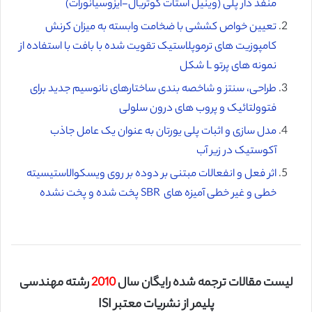
منفذ دار پلی (وینیل استات کوتریال-ایزوسیانورات)
تعیین خواص کششی با ضخامت وابسته به میزان کرنش
کامپوزیت های ترموپلاستیک تقویت شده با بافت با استفاده از
نمونه های پرتو L شکل
طراحی، سنتز و شاخصه بندی ساختارهای نانوسیم جدید برای
فتوولتائیک‌ و پروب های درون سلولی
مدل سازی و اثبات پلی یورتان به عنوان یک عامل جاذب
آکوستیک در زیر آب
اثر فعل و انفعالات مبتنی بر دوده بر روی ویسکوالاستیسیته
خطی و غیر خطی آمیزه های SBR پخت شده و پخت نشده
لیست مقالات ترجمه شده رایگان سال
2010
رشته مهندسی
پلیمر از نشریات معتبر ISI