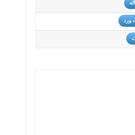
له
 ورد
ت