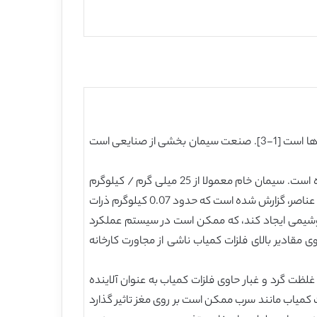
آلودگی خاک و خاک های کشاورزی از فلزات و گرد و غبار ناشی از فعالیت های صنعتی ، تولید گازهای گلخانه ای ، و محل دفع زباله ها است [1-3]. صنعت سیمان بخشی از صنایعی است
رسوب این فلزات کمیاب در فواصل مختلف در اطراف کارخانه های سیمان و توسط سرعت باد، اندازه ذرات، و دود دودکش رخ داده است. سیمان خام معمولا از 25 میلی گرم / کیلوگرم
کروم، 21 میلی گرم / کیلوگرم مس، 20 میلی گرم / کیلوگرم سرب ، و 53 میلی گرم / کیلوگرم روی ساخته شده. علاوه بر ترکیب این عناصر، گزارش شده است که حدود 0.07 کیلوگرم ذرات
ه بیوژئوشیمی ایجاد کند، که ممکن است در سیستم عملکرد
 مقادیر بالای فلزات کمیاب ناشی از مجاورت کارخانه
غلظت گرد و غبار حاوی فلزات کمیاب به عنوان آلاینده
 کمیاب مانند سرب ممکن است بر روی مغز تاثیر گذارد