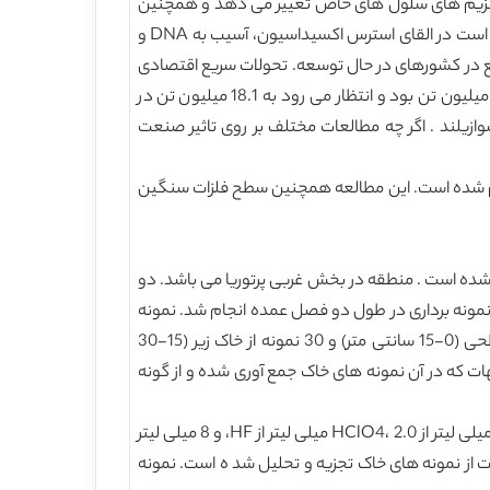
ل آنزیم های سلول های خاص تغییر می دهد و همچنین
ممکن است توانایی فتوسنتز گیاهان را کاهش دهد. توجه داشته باشید که به طور کلی، سطوح بیش از حد فلزات سنگین ممکن است در القای استرس اکسیداسیون، آسیب به DNA و
یع در کشورهای در حال توسعه. تحولات سریع اقتصادی
در آفریقای جنوبی در طول چند سال گذشته به افزایش تقاضا برای تولید سیمان منجر شده است. که در سال 2012 به مقدار 14.9 میلیون تن بود و انتظار می رود به 18.1 میلیون تن در
 سوازیلند . اگر چه مطالعات مختلف بر روی تاثیر صنعت
نجام شده است. این مطالعه همچنین سطح فلزات سنگین
شلوغ واقع شده است . منطقه در بخش غربی پرتوریا می باشد. دو
 نمونه برداری در طول دو فصل عمده انجام شد. نمونه
برداری در شمال شرقی (NE) در شمال غرب (NW)، و جنوب غربی (SW) مناطق شرکت سیمان انجام شده. 30 نمونه از خاک سطحی (0-15 سانتی متر) و 30 نمونه از خاک زیر (15-30
هات که در آن نمونه های خاک جمع آوری شده و از گونه
نمونه های خاک زمین در آزمایشگاه و هوا خشک شده است . به نمونه های خاک زمین، 0.5 گرم از خاک با 2.0 میلی لیتر از HCl ، 2.0 میلی لیتر از HClO4، 2.0 میلی لیتر از HF، و 8 میلی لیتر
کمیاب محتویات با استفاده از ICP-MS به منظور تعیین غلظت فلزات از نمونه های خاک تجزیه و تحلیل شد ه است. نمونه