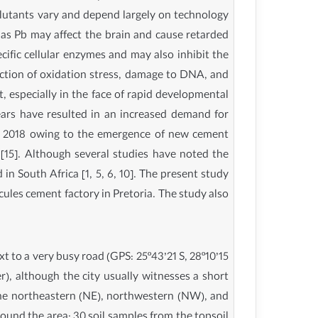
ollutants vary and depend largely on technology
as Pb may affect the brain and cause retarded
ecific cellular enzymes and may also inhibit the
duction of oxidation stress, damage to DNA, and
, especially in the face of rapid developmental
ars have resulted in an increased demand for
 in 2018 owing to the emergence of new cement
[15]. Although several studies have noted the
 South Africa [1, 5, 6, 10]. The present study
cules cement factory in Pretoria. The study also
t to a very busy road (GPS: 25º43’21 S, 28º10’15
r), although the city usually witnesses a short
the northeastern (NE), northwestern (NW), and
ound the area: 30 soil samples from the topsoil