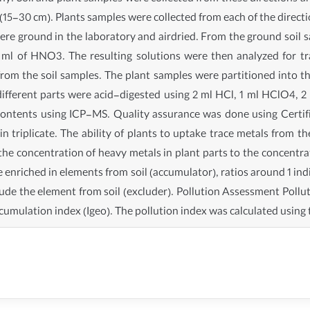
 (15-30 cm). Plants samples were collected from each of the direc
were ground in the laboratory and airdried. From the ground soil s
 ml of HNO3. The resulting solutions were then analyzed for t
rom the soil samples. The plant samples were partitioned into th
 different parts were acid-digested using 2 ml HCl, 1 ml HClO4, 
contents using ICP-MS. Quality assurance was done using Certifi
n triplicate. The ability of plants to uptake trace metals from t
 the concentration of heavy metals in plant parts to the concentrati
re enriched in elements from soil (accumulator), ratios around 1 in
lude the element from soil (excluder). Pollution Assessment Pollu
cumulation index (Igeo). The pollution index was calculated using 