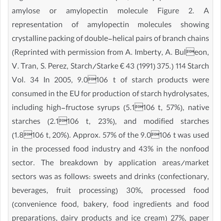
amylose or amylopectin molecule Figure 2. A
representation of amylopectin molecules showing
crystalline packing of double-helical pairs of branch chains
(Reprinted with permission from A. Imberty, A. Buleon,
V. Tran, S. Perez, Starch/Starke € 43 (1991) 375.) 114 Starch
Vol. 34 In 2005, 9.0106 t of starch products were
consumed in the EU for production of starch hydrolysates,
including high-fructose syrups (5.1106 t, 57%), native
starches (2.1106 t, 23%), and modified starches
(1.8106 t, 20%). Approx. 57% of the 9.0106 t was used
in the processed food industry and 43% in the nonfood
sector. The breakdown by application areas/market
sectors was as follows: sweets and drinks (confectionary,
beverages, fruit processing) 30%, processed food
(convenience food, bakery, food ingredients and food
preparations, dairy products and ice cream) 27%, paper