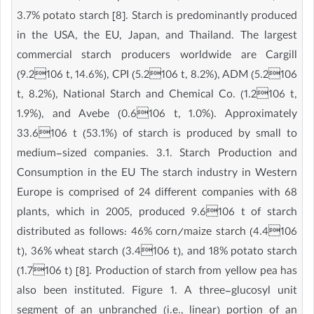
3.7% potato starch [8]. Starch is predominantly produced
in the USA, the EU, Japan, and Thailand. The largest
commercial starch producers worldwide are Cargill
(9.2106 t, 14.6%), CPI (5.2106 t, 8.2%), ADM (5.2106
t, 8.2%), National Starch and Chemical Co. (1.2106 t,
1.9%), and Avebe (0.6106 t, 1.0%). Approximately
33.6106 t (53.1%) of starch is produced by small to
medium-sized companies. 3.1. Starch Production and
Consumption in the EU The starch industry in Western
Europe is comprised of 24 different companies with 68
plants, which in 2005, produced 9.6106 t of starch
distributed as follows: 46% corn/maize starch (4.4106
t), 36% wheat starch (3.4106 t), and 18% potato starch
(1.7106 t) [8]. Production of starch from yellow pea has
also been instituted. Figure 1. A three-glucosyl unit
segment of an unbranched (i.e., linear) portion of an