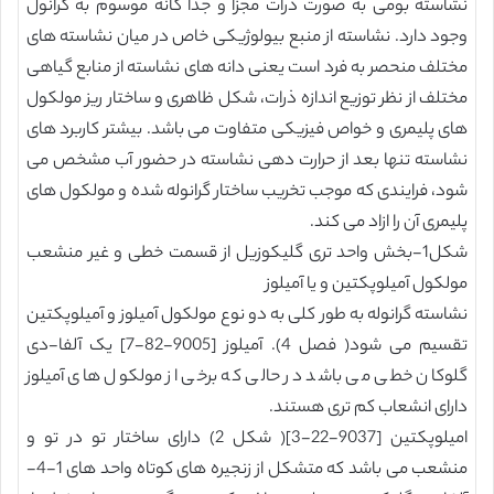
نشاسته بومی به صورت ذرات مجزا و جدا گانه موسوم به گرانول
وجود دارد. نشاسته از منبع بیولوژیکی خاص در میان نشاسته های
مختلف منحصر به فرد است یعنی دانه های نشاسته از منابع گیاهی
مختلف از نظر توزیع اندازه ذرات، شکل ظاهری و ساختار ریز مولکول
های پلیمری و خواص فیزیکی متفاوت می باشد. بیشتر کاربرد های
نشاسته تنها بعد از حرارت دهی نشاسته در حضور آب مشخص می
شود، فرایندی که موجب تخریب ساختار گرانوله شده و مولکول های
پلیمری آن را ازاد می کند.
شکل1-بخش واحد تری گلیکوزیل از قسمت خطی و غیر منشعب
مولکول آمیلوپکتین و یا آمیلوز
نشاسته گرانوله به طور کلی به دو نوع مولکول آمیلوز و آمیلوپکتین
تقسیم می شود( فصل 4). آمیلوز [9005-82-7] یک آلفا-دی
گلوکان خطی می باشد در حالی که برخی از مولکول های آمیلوز
دارای انشعاب کم تری هستند.
امیلوپکتین [9037-22-3]( شکل 2) دارای ساختار تو در تو و
منشعب می باشد که متشکل از زنجیره های کوتاه واحد های 1-4-