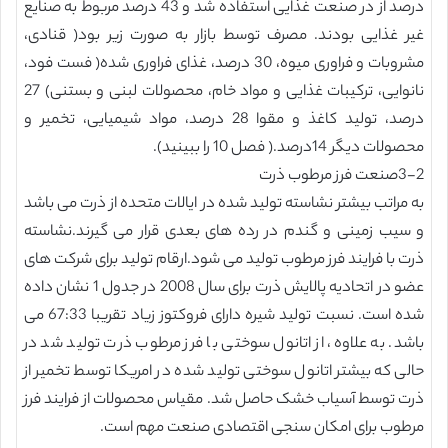
درصد از در صنعت غذایی استفاده شد و 43 درصد مربوط به صنایع
غیر غذایی بودند. مصرف توسط بازار به صورت زیر بود( قنادی،
مشروبات و فراوری میوه، 30 درصد، غذای فراوری شده( فست فود،
نانوایی، ترکیبات غذایی و مواد خام، محصولات لبنی و بستنی) 27
درصد، تولید کاغذ و مقوا 28 درصد، مواد شیمیایی، تخمیر و
محصولات دیگر 14درصد.( فصل 10 را ببینید).
3-2صنعت فرز مرطوب ذرت
به مراتب بیشتر نشاسته تولید شده در ایالات متحده از ذرت می باشد
و سیب زمینی و گندم در رده های بعدی قرار می گیرند.نشاسته
ذرت با فرایند فرز مرطوب تولید می شود.ارقام تولید برای شرکت های
عضو در اتحادیه پالایش ذرت برای سال 2008 در جدول 1 نشان داده
شده است. نسبت تولید شیره دارای فروکتوز زیاد تقریبا 67:33 می
باشد. به علاوه، از اتانول سوختی با فرز مرطوب ذرت تولید شد در
حالی که بیشتر اتانول سوختی تولید شده در امریکا توسط تخمیر از
ذرت توسط آسیاب خشک حاصل شد. مقیاس محصولات از فرایند فرز
مرطوب برای امکان سنجی اقتصادی صنعت مهم است.