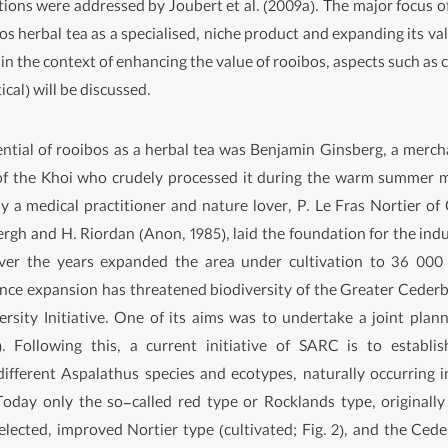
tions were addressed by Joubert et al. (2009a). The major focus o
os herbal tea as a specialised, niche product and expanding its v
hin the context of enhancing the value of rooibos, aspects such as 
al) will be discussed.
ential of rooibos as a herbal tea was Benjamin Ginsberg, a merch
of the Khoi who crudely processed it during the warm summer mo
y a medical practitioner and nature lover, P. Le Fras Nortier of 
Bergh and H. Riordan (Anon, 1985), laid the foundation for the ind
er the years expanded the area under cultivation to 36 000 h
 Since expansion has threatened biodiversity of the Greater Ceder
sity Initiative. One of its aims was to undertake a joint plann
). Following this, a current initiative of SARC is to establi
, different Aspalathus species and ecotypes, naturally occurrin
Today only the so-called red type or Rocklands type, originally
elected, improved Nortier type (cultivated; Fig. 2), and the Ced