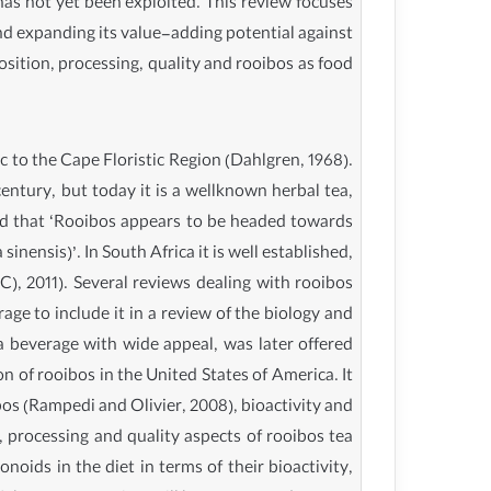
has not yet been exploited. This review focuses
and expanding its value-adding potential against
osition, processing, quality and rooibos as food
 to the Cape Floristic Region (Dahlgren, 1968).
entury, but today it is a wellknown herbal tea,
ed that ‘Rooibos appears to be headed towards
ensis)’. In South Africa it is well established,
), 2011). Several reviews dealing with rooibos
ge to include it in a review of the biology and
 a beverage with wide appeal, was later offered
n of rooibos in the United States of America. It
os (Rampedi and Olivier, 2008), bioactivity and
 processing and quality aspects of rooibos tea
noids in the diet in terms of their bioactivity,