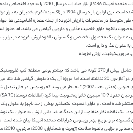
از 37 کشور به همراه آلمان، هلند، انگلستان، ژاپن و ایا
به ویژه فعالیت آنتی اکسیدانی، منجر به محبوبیت آن شده است. برای اولین 
 طور متوسط در محصولات با ارزش افزوده از جمله عصاره آشامیدنی ها، مواد
ه صورت بالقوه دارای خاصیت غذایی و دارویی گیاهی می باشد، اما هنوز ا
 عنوان یک محصول تخصصی و گسترش بالقوه ارزش افزوده در برابر پس زمین
به عنوان غذا و دارو است.
فراوری،کیفیت، ارزش افزوده
اخیر سوئیس اظهار شده است که ، تجارت توپی آفریقای جنوبی (مدتی بعد، 2007) ” 
SARC) ، 2011 عرضه شده است).
منتشر شده است . و دارای اهمیت اقتصادی بیش از حد ناچیز به عنوان یک
ای جهان (چنی، 1947) تلقی می شود. یک نقطه نظر متفاوت از این دیدگاه، قدردانی ارزش به 
اختن گسترده تر و توزیع بهتر رویبوس در ایالات متحده آمریکا بیان شده اس