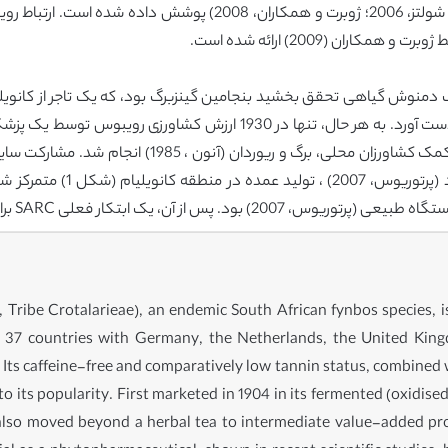
کیفیت دمنوش رویبوس و محصولات مرتبط (ژوبرت و شولتز، 2006؛ ژوبرت 
ان (2009) ارائه شده است.
دمنوشرا در طول ماه های گرم تابستان پردازش و به دست آورد. به هر حال، تن
رسمیت شناخته شد. آزمایش کشت زود هنگام او، با کمک کش
سال سطح زیر کشت را به 000 36
فعلی SARC برای ایجاد پایداری استاندارد رویبوس است.
, Tribe Crotalarieae), an endemic South African fynbos species,
han 37 countries with Germany, the Netherlands, the United Ki
 Its caffeine-free and comparatively low tannin status, combined 
to its popularity. First marketed in 1904 in its fermented (oxidise
 also moved beyond a herbal tea to intermediate value-added pro