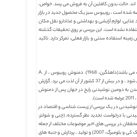
لات متحده آمریکا 86٪ از بازار صادرات در سال 2010 را به خود اختصاص داده اند. حالت بدون کافئین آن به فروش می رسد. خواص،
بار در سال 1904 در (اکسیده) فرم تخمیر آن به بازار عرضه شده است ، رویبوس سبز یک محصول جدید در بازار
 غذایی، لوازم آرایشی و بهداشتی و غذادارو نقل مکان
ستفاده نشده است. این بررسی بر روی تحقیقات گذشته
ه استفاده سنتی و بازار فعلی، تمرکز دارد. تاکید
نوع Aspalathus (Fabaceae, Tribe Crotalarieae)، شامل بیش از 270 گونه می باشد که بیشتر بومی منطقه کپ فلورستیک می باشد(داهلگرن، 1968). دمنوش رویبوس ، از A.
linearis (Burm.f.) ، تولید شده است. هیچ ارزش تجاری در آغاز قرن 20 نداشته است، اما امروزه آن یک دمنوش گیاهی شناخته می شود ، و در بیش از 37 کشور از آن لذت می برد. گزارش
به نظر می رسد که رویبوس در حال تبدیل شدن به دومین نوشیدنی رایج در جهان پس از دمنوش
 نوشیدنی در یک بررسی از زیست شناسی و اقتصاد در
عنوان یک نوشیدنی با درخواست تجدید نظر گسترده، (چنی و شولتز،
ت. محققان در بررسی های اخیر موضوعات مختلف از جمله
مسیر توسعه رویبوس (رمپدی و اولیویه، 2008)، زیست فعالی و مزایای بالقوه سلامت (ژوبرت و همکاران، 2008؛ مارنویچ، 2010؛ مک کی و بلومبرگ، 2007) و تولید ، پردازش و جنبه های