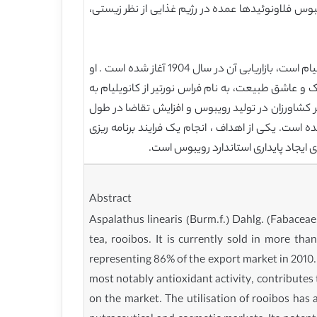
و همکاران، 2008) پوشش داده شده است. ارتباط رویبوس فلاونوئیدها عمده در رژیم غذایی از نظر زیستی،
اولین کسی که پتانسیل تجاری رویبوس را به عنوان یک دمنوش گیاهی تحقق بخشید بنجامین گینزبرگ بود، که یک تاجر از کانویلیام است، بازاریابی آن در سال 1904 آغاز شده است . او
ها در 1930 ارزش کشاورزی رویبوس توسط یک پزشک و عاشق طبیعت، به نام فراس نورتیر از کانویلیام به
اورزان محلی، برگ و ریوردان (آنون ، 1985) انجام شد. مشارکت سایر کشاورزان در تولید رویبوس و افزایش تقاضا در طول
 هکتار گسترش داد (پرتوریوس، 2007) ، تولید عمده در منطقه کانویلیام (شکل 1) متمرکز شده است. یکی از اهداف ، انجام یک فرایند برنامه ریزی
Abstract
Aspalathus linearis (Burm.f.) Dahlg. (Fabaceae
tea, rooibos. It is currently sold in more t
representing 86% of the export market in 2010.
most notably antioxidant activity, contributes 
on the market. The utilisation of rooibos has