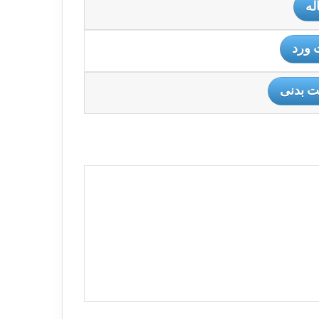
له
 ورد
ت بدنی