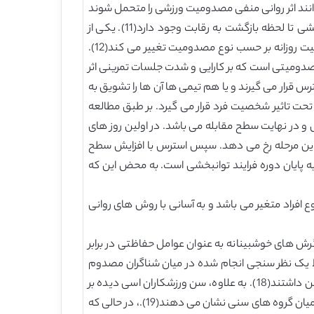
 می تواند بیانگر اهمیت آن امروزه باشد. حتی 19 درصد ورزشکاران می توانند اثر روانی منفی مصدومیت ورزشی را متحمل شوند
که این موجب می شود تا خطر مصدومیت افزایش یابد(9-10). استرس ناشی از مصدومیت از لحظه مصدومیت تا فرایند توان بخشی تا لحظه بازگشت به رقابت وجود دارد(11). یکی از
ناامیدی های مهم، مربوط به جدیت مصدومیت و شدت آن است، با این حال عدم امنیت مربوط به مدت زمان بازیابی و میزان فعالیت روزانه بر حسب نوع مصدومیت تغییر می کند(12).
دومیتی است که بر کارایی و شدت جلسات تمرینی اثر
زشکاران از طرف مربیان به شدت تحت استرس قرار می گیرند و یا هم تیمی ها آن ها را تشویق به
اران به شدت تغییر کرده و تحت تاثیر شخصیت فرد قرار می گیرد. بر طبق مطالعه
و در نهایت سطح مقابله می باشد. در اولین روز های
 این مرحله رخ می دهد. سپس استرس با افزایش سطح
 پایان دوره فرایند توانبخشی است. به محض این که
 افراد متغیر می باشد و به آسانی با روش های روانی
 های خوشبینانه به عنوان عوامل حفاظتی در برابر
ران با ویژگی های مشابه می توانند با شرایط سازگار شوند (17). ایده اصلی توسط یک نظر سنجی انجام شده در میان شناگران مصدوم
تایید شده است که بر طبق آن، ورزشکاران با نگرش های بدبینانه در خصوص اینده، رقابت کم تری را در مقایسه با افراد خوش بین داشتند(18). به علاوه، سن ورزشکاران اسی دیده بر
موفقیت مقابله با شرایط نیز تاثیر دارد. نوجوانان قادر به مدیریت مسائل مربوط به مصدومیت بوده و حداقل علایم افسردگی را در میان گروه های سنی نشان می دهند(19).، در حالی که