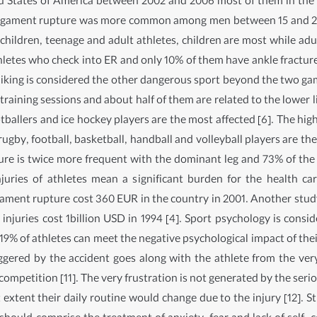
ited States of America between 2002 and 2006 most of them in th
kle ligament rupture was more common among men between 15 and 2
ildren, teenage and adult athletes, children are most while adults
thletes who check into ER and only 10% of them have ankle fractur
 hiking is considered the other dangerous sport beyond the two g
training sessions and about half of them are related to the lower 
ootballers and ice hockey players are the most affected [6]. The hi
ugby, football, basketball, handball and volleyball players are th
e is twice more frequent with the dominant leg and 73% of the in
injuries of athletes mean a significant burden for the health c
igament rupture cost 360 EUR in the country in 2001. Another stud
njuries cost 1billion USD in 1994 [4]. Sport psychology is consid
9% of athletes can meet the negative psychological impact of their 
 triggered by the accident goes along with the athlete from the v
competition [11]. The very frustration is not generated by the seri
xtent their daily routine would change due to the injury [12]. St