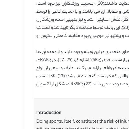
ورزشکاران مسن بیشتر در مورد افسردگی، خسته شدن، استرس و تردید علاوه بر علایم جسمانی نظیر کمبود اشتها و معده درد شکایت داشتند(20). جنسیت ورزشکاران نیز مهم است:
ی و مقابله ای می باشند و یا حمایت کافی را توسط
خانواده خود دریافت نمی کنند و نیاز مبرمی به فرایند توانبخشی طولانی مدت در مقایسه با افراد با حمایت روانی بیشتر دارند(21-22). نقش حمایتی اجتماع نیز بدیهی است: ورزشکاران
مصدوم حمایت بیشتری را از خانواده خود دریافت می کنند و اعتماد به نفس بیشتری در طی دوره قبل از اسیب و مصدومیت دارند(23). این یافته توسط مطالعه دیگر تایید شده است که
یت و پشتیبانی موجب بهبود مقابله، کاهش استرس، و
ای متعددی در این زمینه وجود دارند و از عمده آن ها
می توان به پاسخ هیجانی ورزشکاران به پرسشنامه مصدومیت (ERAIQ)، “مقیاس تمپا (TSK)” و ” پرسشنامه بازگشت به ورزش پس از آسیب جدی (SIQ)” اشاره کرد(25-27). در ERAIQ،
یب های واقعی ارایه می کنند. طیف وسیعی از انواع
سوالات برای جمع اوری داده ها استفاده می شوند نمیر: سوالات بله و خیر، سوالات باز، مقیاس های متغیر از 1 تا 5 و 1 تا 10 و نیز سوالاتی که در تست گنجانده می شود(13). TSK تستی
است که متشکل از 17 گویه برای براورد میزان ترس از حیث اسیب و مصدومیت مجدد می باشد نمرات بالا نشان دهنده ترس بیشتر از مصدومیت می باشد (27).RSSIQ متشکل از 21 سوال
Introduction
Doing sports, itself, constitutes the risk of in