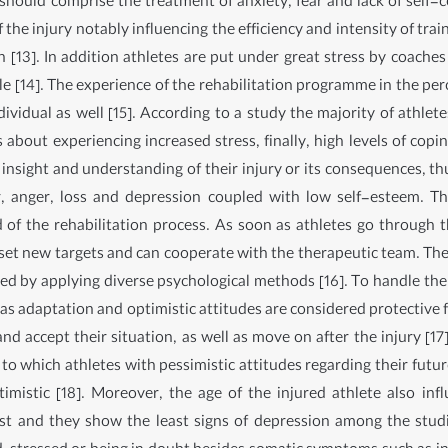
 should comprise the treatment of anxiety, fear and lack of self-c
f the injury notably influencing the efficiency and intensity of tra
n [13]. In addition athletes are put under great stress by coach
le [14]. The experience of the rehabilitation programme in the pe
dividual as well [15]. According to a study the majority of athle
is about experiencing increased stress, finally, high levels of copi
nsight and understanding of their injury or its consequences, thus
ear, anger, loss and depression coupled with low self-esteem. 
 of the rehabilitation process. As soon as athletes go through 
set new targets and can cooperate with the therapeutic team. Th
led by applying diverse psychological methods [16]. To handle the 
h as adaptation and optimistic attitudes are considered protective
nd accept their situation, as well as move on after the injury [1
which athletes with pessimistic attitudes regarding their futur
istic [18]. Moreover, the age of the injured athlete also influ
st and they show the least signs of depression among the studi