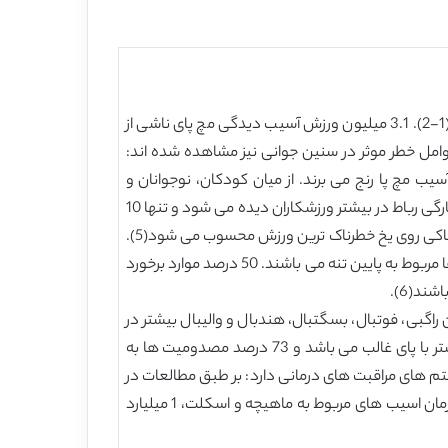
انجام ورزش به خودی خود یکی از خطرات آسیب دیدگی را شامل می شود. رایج ترین و پر تکرار ترین آسیب ها مربوط به مچ پا است(1-2). 3.1 میلیون ورزش آسیب دیدگی مچ پای ناشی از
اشته است که بیشتر آن ها در گروه سنی 15 تا 19 سال قرار دارند. سایر عوامل خطر موثر در سنین جوانی نیز مشاهده شده اند:
و 25 سال بوده و در زنان بیش از 30 سال می باشد(3). زنان اغلب اوقات از آسیب مچ پا رنج می برند. از میان کودکان، نوجوانان و
ورزشکاران بزرگ سال، کودکان بیشترین اسیب را می بینند، در حالی که بزرگ سالان کم ترین آسیب را به دلیل اسیب مچ پا دارند(4). پارگی رباط در بیشتر ورزشکاران دیده می شود و تنها 10
درصد آن ها با شکستگی مچ پا رو برو هستند. پارگی رباط معمولا در بازی فوتبال و بسکتبال دیده می شود و از نظر شکستگی، هاکی روی یخ خطرناک ترین ورزش محسوب می شود(5).
آسیب ها و مصدومیت های ورزشی سه برابر بیش تر در طی مسابقه نسبت به جلسات تمرینی اتفاق می افتند و حدود نیمی از آن ها مربوط به پایین تنه می باشند. 50 درصد موارد برخورد
د(6).
اگبی، فوتبال، بسگتبال، هندبال و والیبال بیشتر در
معرض این آسیب می باشند(7). مطالعه ای در هنک کنگ داده هایی را ارایه کرده است که نشان می دهد پارگی رباط دو برابر بیشتر با پای غالب می باشد و 73 درصد مصدومیت ها به
شکاران هزینه زیادی را برای سیستم های مراقبت های درمانی دارد: بر طبق مطالعات در
هلند، درمان پارگی رباط مچ پا، 360 یورو در هر کشور در سال 2001 می باشد. مطالعه دیگر بر روی سربازان امریکا نشان داد که درمان اسیب های مربوط به ماهیچه و اسکلت، 1 میلیارد