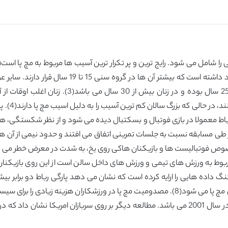
ورزش در امریکا در سال های بین 2002 تا 2006 وجود د
پارگی رباط مچ پا رایج ترین مورد در میان مردان 15 
وص فوتبالیست ها و بازیکنان هاکی روی یخ، به شدت در معرض خطر می باشن
مربوط به ورزش های تیمی و ورزش های داخل سالن است از این روی بازیکنان ر
صورت نکراری هستند و منجر به ناپایداری مزمن مفصل مچ پا می شود(8). مصدومیت مچ پا در ورز