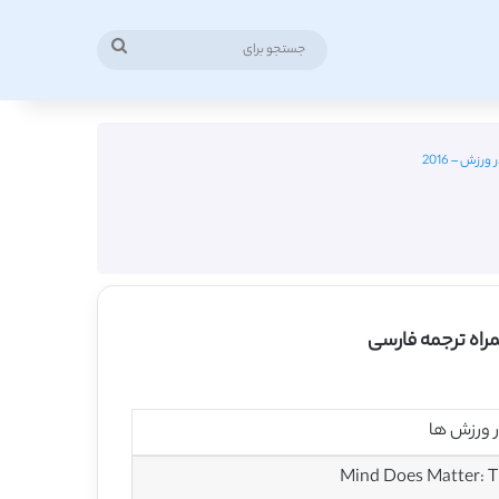
جستجو
برای
رزش – 2016
مراه ترجمه فارسی
ر ورزش ها
Mind Does Matter: Th