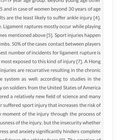
e 15-19 year age group. Beyond young age other
5 and in case of women beyond 30 years of age
 are the least likely to suffer ankle injury [4].
e. Ligament raptures mostly occur while playing
ames mentioned above [5]. Sport injuries happen
limbs. 50% of the cases contact between players
ghest number of incidents for ligament rupture is
e most exposed to this kind of injury [7]. A Hong
juries are recurrative resulting in the chronic
are system as well: according to studies in the
y on soldiers from the United States of America
ered a relatively new field of science and many
suffered sport injury that increases the risk of
ery moment of the injury through the process of
ousness of the injury, but the insecurity whether
ress and anxiety significantly hinders complete