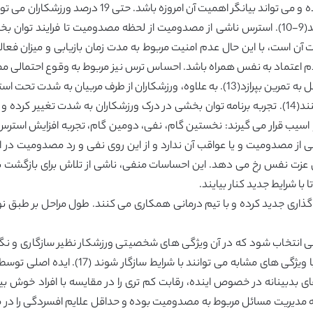
روان شناسی ورزشی یک زمینه نسبتا جدیدی از علم بوده و
م اعتماد به نفس همراه باشد. احساس ترس نیز مربوط به وقوع احتمالی مص
می گذارد زیرا ورزشکار نمی تواند با اعتماد به نفس کامل به تمرین بپرازد(13). به علاوه، ور
تمرین و بازگشت به برنامه تمرینی در اسرع وقت می کنند(14). تجربه برنامه توان بخشی در درک ورزشک
یب قرار می گیرند: نخستین گام، نفی، دومین گام، تجربه افزایش استرس 
 از مصدومیت و یا عواقب آن ندارد و از این روی نفی و رد مصدومیت در
زت نفس رخ می دهد. این احساسات منفی، ناشی از تلاش برای بازگشت به
 با شرایط جدید کنار بیایند.
گذاری جدید کرده و با تیم درمانی همکاری می کنند. طول مراحل بر طبق نوع
انتخاب شود که در آن ویژگی های شخصیتی ورزشکار نظیر سازگاری و نگرش
محیط در نظر گرفته می شود به طوری که ورزشکا