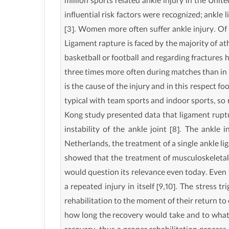
million sports related ankle injury in the Un
influential risk factors were recognized; an
[3]. Women more often suffer ankle injury. Of ch
Ligament rapture is faced by the majority of a
basketball or football and regarding fractures
three times more often during matches than in 
is the cause of the injury and in this respect f
typical with team sports and indoor sports, so r
Kong study presented data that ligament ruptur
instability of the ankle joint [8]. The ankle 
Netherlands, the treatment of a single ankle l
showed that the treatment of musculoskeletal i
would question its relevance even today. Even 1
a repeated injury in itself [9,10]. The stress
rehabilitation to the moment of their return to 
how long the recovery would take and to what e