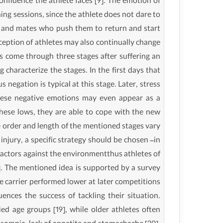
onfidence the athlete faces [9]. The emotion of
ining sessions, since the athlete does not dare to
es and mates who push them to return and start
rception of athletes may also continually change
tes come through three stages after suffering an
ng characterize the stages. In the first days that
 negation is typical at this stage. Later, stress
These negative emotions may even appear as a
these lows, they are able to cope with the new
e order and length of the mentioned stages vary
injury, a specific strategy should be chosen –in
 factors against the environmentthus athletes of
7]. The mentioned idea is supported by a survey
e carrier performed lower at later competitions
ences the success of tackling their situation.
ed age groups [19], while older athletes often