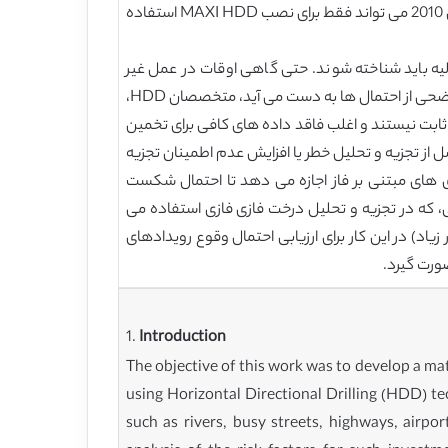
مدل پیشنهاد شده توسط Abdelgawad و همکاران، 2010 برای MINI HDD بهتر است و مدل پیشنهاد شده توسطMa و همکاران 2010 می تواند فقط برای نصب MAXI HDD استفاده
قیق از احتمال وقایع اولیه باید شناخته شوند. حتی گاهی اوقات در عمل غیر
ممکن و بسیار دشوار است است که مقادیر واضح احتمال وقایع اولیه برای پروژه های HDD را بدست آوریم. حتی زمانی که مقادیر واضحی از احتمال ها به دست می آید، متخصصان HDD،
ابت نیستند و اغلب فاقد داده های كافی برای تخمین
ست منجر به کسب اطلاعات نامناسب حاصل از تجزیه و تحلیل خطر یا افزایش عدم اطمینان تجزیه
ی های مبتنی بر فاز اجازه می دهد تا احتمال شکست
ی، که در تجزیه و تحلیل درخت فازی فازی استفاده می
د) در این کار برای ارزیابی احتمال وقوع رویدادهای
ورت گیرد.
1.
Introduction
The objective of this work was to develop a mat
using Horizontal Directional Drilling (HDD) te
such as rivers, busy streets, highways, airpo