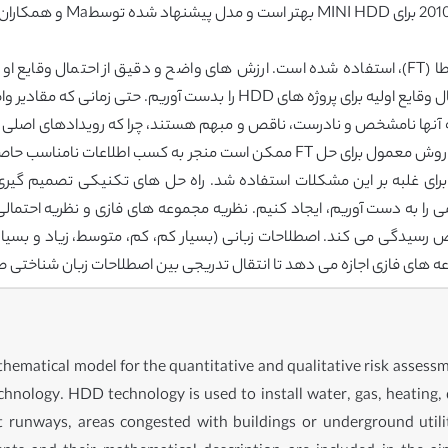
در روشی معمول از تئوری احتمالات برای حل درخت خطا (FT)، استفاده شده است. ارزش های واضح و د
كه آنها نامشخص و نادرست، ناقص و مبهم هستند، چرا كه رویدادهای اصلی ث
احتمالات رویدادهای اساسی و تازه هستند. استفاده از روش معمول برای حل FT ممکن ا
 برای غلبه بر این مشکلات استفاده شد. راه حل های تکنیکی تصمیم گیر
ی را به دست آوریم، ایجاد کنیم. نظریه مجموعه های فازی و نظریه احتمال
رسیدگی می کند. اصطلاحات زبانی (بسیار کم، کم، متوسط، زیاد و بسیار زیا
عه های فازی اجازه می دهد تا انتقال تدریجی بین اصطلاحات زبان شناختی ص
hematical model for the quantitative and qualitative risk assessme
chnology. HDD technology is used to install water, gas, heating,
rt runways, areas congested with buildings or underground utili