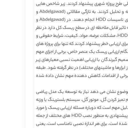
راهنما برای خطرات کلی طرح پروژه شهری پیشنهاد کردند. زیر شاخص هایی
که در ذیل آمدند: یک طرح احتمالی، قیمت پیشنهاد تعیین قیمت، عوامل محیطی اجتماعی و عوامل در نظر گرفته شده را تجزیه و تحلیل کردند. به تازگی مقالاتی (Abdelgawad و
همکاران، 2010؛ Ma و همکاران، 2010) در ادبیات نشان داده شده است که در آن نویسندگان سعی کردند ارزیابی ریسک را برای تاسیسات HDD انجام دهند. در (Abdelgawad و
این مدل برخی از عوامل خطرساز را که تاثیر قابل ملاحظه ای در سطح ریسک کل دارد در نظر
نگرفتند (مانند: اشتباهات مختلف طراحی، خرابی در نصب، موانع طبیعی و موانع غیرمنتظره، مشکلات مختلف با کارهای ساختمانی HDD، مشکلات عرضه، مواد، کیفیت، شرایط حقوقی و
بی جامع فازی مدلی برای ارزیابی خطر پیشنهاد کردند که تنها برای پروژه های
ر هنگام ارزیابی ریسک یک عنصر خاص، برخی از اجزای مهم
میم گیرندگان با ارزیابی اهمیت نسبی معیارهای زیر
بزارها و ماشینهای مختلف) در نظر گرفته شود. طبقه
200 ارائه شده است. خطرات اصلی ژئوتکنیک و برخی از اقدامات کاهش دهنده مهم نشان داده شده
ر بگیرد، یافت نشد. این موضوع نشان می دهد نیاز به توسعه یک مدل ریاضی
تفاده از سیستم تمیز کردن گل، موتور گل، سیستم بلسترینگ یا وزنه
یل مهم است که دوباره مسئله ارزیابی ریسک را مورد
بحث قرار دهیم و تعدادی از عوامل خطر اضافی را که تاکنون مورد توجه قرار نگرفته اند را مورد توجه قرار دهیم. علاوه بر این، مدل پیشنهادی به منظور نصب HDD های مختلف از جمله
ا کنون توصیف شده است، برای هر اندازه نصبی نامناسب است، یعنی