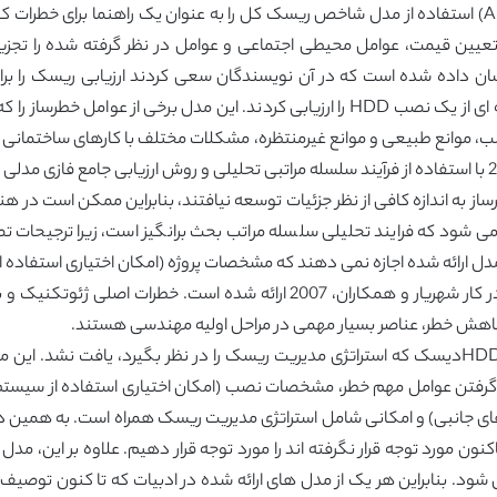
نویسندگان مجلات (Woodroffe و Ariaratnam، 2008) استفاده از مدل شاخص ریسک کل را به عنوان یک 
همکاران، 2010)، نویسندگان خطر کمی و کیفی نمونه ای از یک نصب HDD را ارزیابی کردند. 
مشکلات اقتصادی). نویسندگان (Ma و همکاران، 2010 با استفاده از فرآیند سلسله مراتبی تحلیلی و روش ارزیا
ل خطرساز به اندازه کافی از نظر جزئیات توسعه نیافتند، بنابراین ممکن است د
شود که فرایند تحلیلی سلسله مراتب بحث برانگیز است، زیرا ترجیحات تص
ائه شده اجازه نمی دهند که مشخصات پروژه (امکان اختیاری استفاده از ا
بندی اساسی خطر و کاهش تونل زنی مکانیزه سنگ در کار شهریار و همکاران، 7
ت کاهش خطر، عناصر بسیار مهمی در مراحل اولیه مهندسی هستند.
در ادبیات هیچ نوع مدل ارزیابی خطری برای فن آوری HDDدیسک که استراتژی مدیریت ریسک را در نظ
زیابی ریسک در تکنولوژی HDD با در نظر گرفتن عوامل مهم خطر، مشخصات نصب (امکان اختیاری اس
ی جانبی) و امکانی شامل استراتژی مدیریت ریسک همراه است. به همین دل
MINI و MAXI HDD استفاده می شود. بنابراین هر یک از مدل های ارائه شده در ادبیات که ت