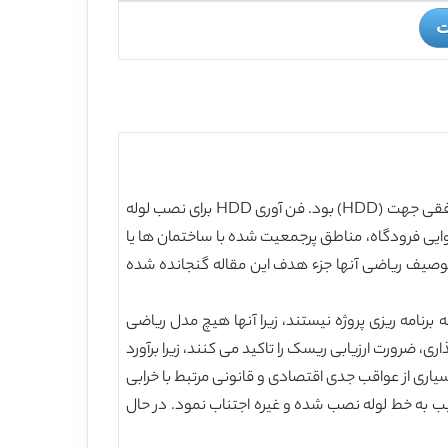
ت
هدف این کار توسعه یک مدل ریاضی برای ارزیابی کمی و کیفی خطر برای نصب تاسیسات زیرزمینی با استفاده از تکنولوژی حفاری افقی جهت (HDD) بود. فن آوری HDD برای نصب لوله
وایی فرودگاه، مناطق پرجمعیت شده با ساختمان ها یا
وصیف ریاضی آنها جزء هدف این مقاله گنجانده شده
قادر به انجام ارزیابی ریسک در مرحله برنامه ریزی پروژه نیستند، زیرا آنها هیچ مدل ریاضی
نند. پیمانکاران قبل از شروع سرمایه گذاری، ضرورت ارزیابی ریسک را تاکید می کنند، زیرا برآورد
سیاری از عواقب جدی اقتصادی و قانونی مرتبط با خرابی
، آسیب به تجهیزات سخت افزاری HDD گران قیمت پایین چالی، آسیب به خط لوله نصب شده و غیره اجتناب نمود. در حال