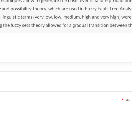
echniques allow to generate the basic events failure probabilitie
y and possibility theory, which are used in Fuzzy Fault Tree Analy
linguistic terms (very low, low, medium, high and very high) were a
 the fuzzy sets theory allowed for a gradual transition between th
ه‌اند
*