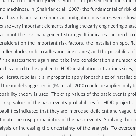
ia of all the hierarchy levels. Both of the presented models did n
and machines). In (Shahriar et al., 2007) the fundamental of risk 
cal hazards and some important mitigation measures were shown
es are very important elements during the early engineering phase
ccount the risk management strategy. It indicates the need to 
ideration the important risk factors, the installation specific
oller blocks, roller cradles and side cranes) and the possibility o
f risk assessment again and take into consideration a number o
odel is aimed to be applied to HDD installations of various si
 literature so far it is improper to apply for each size of instal
d the model suggested in (Ma et al., 2010) could be applied only 
obability theory is used. The crisp values of the basic events prob
 crisp values of the basic events probabilities for HDD projects. 
ilities indicated that they are imprecise, deficient and vague, 
 estimate the crisp probabilities of the basic events. Applying the
nalysis or increasing the uncertainty of the analysis. To overco