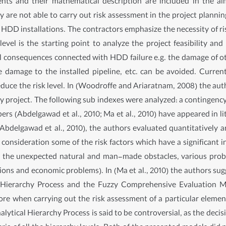
ments and their mathematical description are included in the a
 are not able to carry out risk assessment in the project planni
f HDD installations. The contractors emphasize the necessity of ri
level is the starting point to analyze the project feasibility and
al consequences connected with HDD failure e.g. the damage of ot
amage to the installed pipeline, etc. can be avoided. Currentl
reduce the risk level. In (Woodroffe and Ariaratnam, 2008) the au
lity project. The following sub indexes were analyzed: a contingenc
ers (Abdelgawad et al., 2010; Ma et al., 2010) have appeared in li
(Abdelgawad et al., 2010), the authors evaluated quantitatively a
consideration some of the risk factors which have a significant inf
on, the unexpected natural and man-made obstacles, various pr
itions and economic problems). In (Ma et al., 2010) the authors su
Hierarchy Process and the Fuzzy Comprehensive Evaluation Me
erefore when carrying out the risk assessment of a particular el
nalytical Hierarchy Process is said to be controversial, as the de