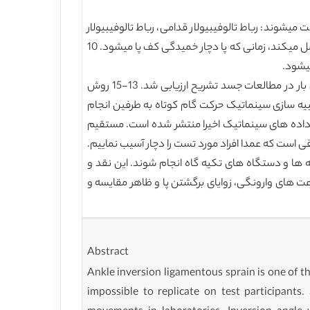
شوند: رباط تالوفیبیولار قدامی، رباط تالوفیبیولار
خلفی و رباط کالکانئوفیبیولار . در بین این سه رابط، رباط تالوفیبیولار قدامی از همه بیشتر آسیب پذیر است زیرا بیشترین فشار را تحمل میکند، زمانی که پا دچار خمیدگی کف پا میشود. 10
رویکردهای مختلف در آثار برای درک مکانیسم آسیب به طور کمّی گزارش شده اند. بیومکانیک رگ به رگ شدگی برگشتن پا ،اولین بار در مطالعات جسد تشریح ارزیابی شد. 13-15 روش
یه سازی سینماتیک حرکت گام کوتاه به طرفین انجام
با داده های سینماتیک اخیرا منتشر شده است. مستقیم
ی است که عمدا افراد مورد تست را دچار آسیب نماییم.
ها و دستگاه های تکیه گاه انجام شوند. این نقد و
رعت های وارونگی، زوایای برگشتن پا و ظاهر مقایسه و
Abstract
Ankle inversion ligamentous sprain is one of th
impossible to replicate on test participants