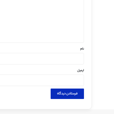
ی
د
گ
ا
ه
*
نام
ایمیل