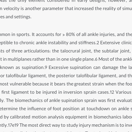
was the only element considered in early designs; however, 
ion velocity is another parameter that increased the reality of si
es and settings.
on in sports. It accounts for > 80% of all ankle injuries, and the
tible to chronic ankle instability and stiffness.2 Extensive clini
of three articulations: the talocrural joint, the subtalar joint,
it in multiplanes rather than in one single plane.6 Most of the an
o known as supination.9 Excessive supination can damage the l
ior talofibular ligament, the posterior talofibular ligament, and 
 most vulnerable because it bears the greatest strain when the fo
 first ligament to be injured in inversion sprain cases.12 Variou
y. The biomechanics of ankle supination sprain was first evalua
rmine the influence of foot position at touchdown on ankle spr
 by calibrated motion analysis equipment in biomechanics labora
ly.17e19 The most direct way to study injury mechanism is to inves