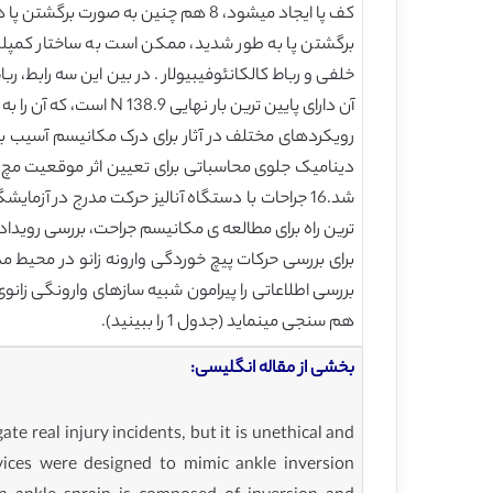
کف پا ایجاد میشود، 8 هم چنین به صورت برگشتن پا هم شناخته میشود. 9
برگشتن پا به طور شدید، ممکن است به ساختار کمپلکس 
آن دارای پایین ترین بار نهایی N 138.9 است، که آن را به اولین رباطی تبدیل میکند که در موارد رگ به رگ شدگی وارونه دچار آسیب میشود.
دینامیک جلوی محاسباتی برای تعیین اثر موقعیت مچ 
شد.16 جراحات با دستگاه آنالیز حرکت مدرج در 
ترین راه برای مطالعه ی مکانیسم جراحت، بررسی رویداد
برای بررسی حرکات پیچ خوردگی وارونه زانو در محیط
بررسی اطلاعاتی را پیرامون شبیه سازهای وارونگی زانو
هم سنجی مینماید (جدول 1 را ببینید).
بخشی از مقاله انگلیسی:
e real injury incidents, but it is unethical and
evices were designed to mimic ankle inversion