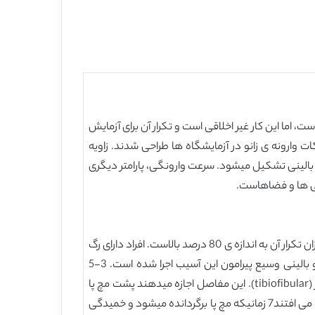
اما این کار غیر اخلاقی است و تکرار آن برای آزمایش
وارونه ی زانو در آزمایشگاه ها طراحی شدند. زاویه
 بالینی تشکیل میشود. سرعت وارونگی، پارامتر دیگری
گی ها و فضاهاست.
رگ به رگ شدگی رباطی وارونگی زانو در ورزشها بسیار متداول است. آن بیش از 80 درصد کل آسیب های زانویی را در بر میگیرد و میزان تکرار آن به اندازه ی 80 درصد بالاست. افراد دارای رگ
به رگ شدگی زانویی مکرر، به شدت نسبت به ناپایداری و کوفتگی عضلانی زانویی مزمن در خطر هستند.2 تحقیقات علوم پایه و بالینی وسیع پیرامون این آسیب اجرا شده است. 3-5
کمپلکس زانو متشکل از 3 مفصل است: مفصل تالوکرورال (talocrural)، مفصل سابتالار (subtalar) و پیوند رباطی تیبیوفیبویلار (tibiofibular). این مفاصل اجازه میدهند پشت مچ پا
به صورت یک واحد تنها در چند صفحه به جای یک صفحه ی واحد حرکت نماید.6 بیشتر جراحات زانو در طول فرود آمدن جهش اتفاق می افتند7 زمانیکه مچ پا برگردانده میشود و خمیدگی