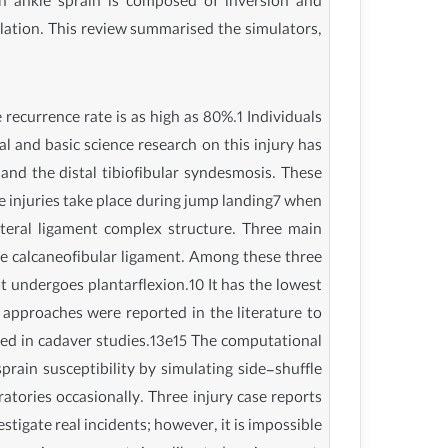
an ankle sprain is composed of inversion and
mulation. This review summarised the simulators,
 recurrence rate is as high as 80%.1 Individuals
cal and basic science research on this injury has
 and the distal tibiofibular syndesmosis. These
kle injuries take place during jump landing7 when
ateral ligament complex structure. Three main
the calcaneofibular ligament. Among these three
ot undergoes plantarflexion.10 It has the lowest
s approaches were reported in the literature to
ted in cadaver studies.13e15 The computational
ain susceptibility by simulating side-shuffle
tories occasionally. Three injury case reports
tigate real incidents; however, it is impossible