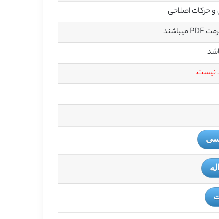
و حرکات اصلاحی
باشند
اشد
یسی
له
ت