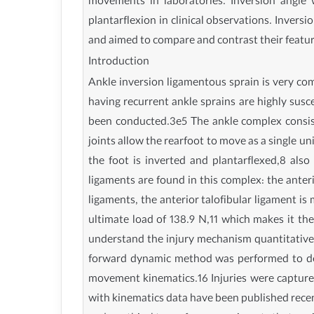
movements in laboratories. Inversion angle 
plantarflexion in clinical observations. Invers
and aimed to compare and contrast their featur
Introduction
Ankle inversion ligamentous sprain is very comm
having recurrent ankle sprains are highly suscep
been conducted.3e5 The ankle complex consists 
joints allow the rearfoot to move as a single un
the foot is inverted and plantarflexed,8 als
ligaments are found in this complex: the anter
ligaments, the anterior talofibular ligament is
ultimate load of 138.9 N,11 which makes it the
understand the injury mechanism quantitativel
forward dynamic method was performed to dete
movement kinematics.16 Injuries were captured
with kinematics data have been published recent