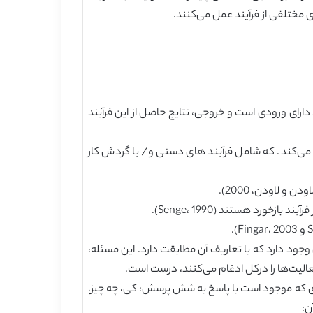
مختلفی از فرآیند عمل می‌کنند.
د دارای ورودی است و خروجی، نتایج حاصل از این فرآیند
 می‌کند. که شامل فرآیند های دستی و/ یا گردش کار
 لاودن، 2000).
ورد هستند (Senge، 1990).
 وجود دارد که با تعاریف آن مطابقت دارد. این مسئله،
فعالیت‌ها را درکل ادغام می‌کنند، درست است.
ه، برای تجزیه و تحلیل روند و نقشه، یکی از دروس اساسی Zackman را اتخاذ می‌کنیم (1987): هر چیزی که موجود است با پاسخ به شش پرسش: کی، چه چیز،
ن: