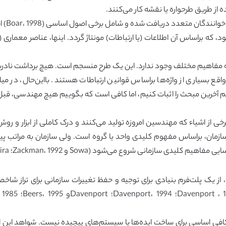
ه از طریق طرحواره یا نقشه کار می‌کنند.
دگان متعدد دریافت شده و شامل برخی اصول اساسی (Boar، 1998) است:
، که براساس آن اطلاعات (یا ارتباطات) مونتاژ گردد. اینها، عناصر معماری
 مفاهیم مختلف وجود ندارد. این یک طرح منسجم است. هیچ برداشت نادرست
 بسیاری از واژه‌ها براساس قوانین ارتباطات هستند. بااین‌حال، در میان 
 آخرین مبحث را اثبات کنیم، اما کافی است که بگوییم هیچ مهندسی، قبل 
برخی از اشیاء که مهندسین امروزه تولید می‌کنند و درک کاملی از ابزار و رو
سازمان، براساس مفهوم کلیدی واحد یا گروه است. ولی سازمان به مراتب پیچی
ود (Sowa و Zackman، 1992؛ Pereira و Sowa ، 2004؛ Pereira و Sowa، 2005).
 کافی اساسی برای ساخت ایده‌ها یا سیستم‌های پیچیده نیست. شواهد این اد