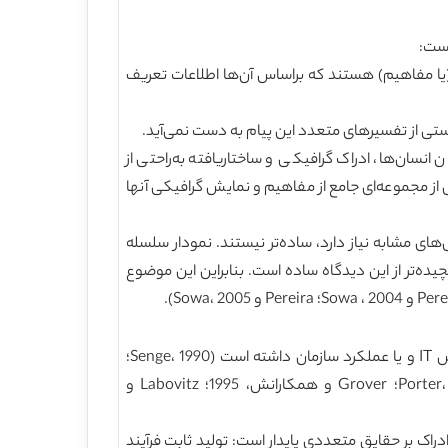
 (یا مفاهیم) هستند که براساس آن‌ها اطلاعات تعریف
ی از تفسیرهای متعدد این پیام به دست نمی‌آید.
انسان‌ها، ادراک گرافیکی و ساختاریافته به‌راحتی از
از مجموعه‌ای جامع از مفاهیم و نمایش گرافیکی آنها
ش‌های مشابه نیاز دارد، ساده‌تر نیستند. نمودار سلسله
ده‌تر از این دیدگاه ساده است. بنابراین این موضوع
فرآیند های کسب‌ کار گامی مهم در حوزه‌های مختلف، از یک پلت‌فرم بنیادی برای توجیه و حفظ تغییرات سازمانی برای تراز شاخص IT و یا عملکرد سازمان داشته است (Senge، 1990؛
Davenport و Short، 1990؛ Hammer، 1990؛ Davenport ، 1993؛ Davenport، 1994؛ Davenportو Beers، 1995؛ Porter، 1985؛ Grover و همکارانش، 1995؛ Labovitz و
راک بر حقایق متعددی پایدار است: تولید ثابت فرآیند