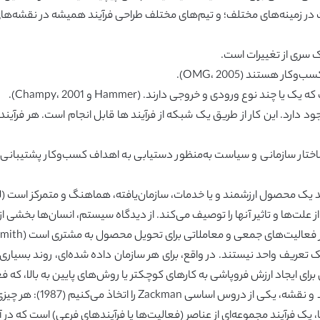
در زمینه‌های مختلف؛ و تیم‌های مختلف طراحی فرآیند همیشه در نقشه‌های 
ک سری از تغییرات است.
 هستند (OMG، 2005).
نوع ورودی و خروجی دارند. (Hammer و Champy، 2001).
ود دارد. این کار از طریق یک شبکه از فرآیند ها قابل انجام است. هر فرآین
ساختار سازمانی و سیاست به‌منظور دستیابی به اهداف کسب‌وکار پشتیبانی
د یک محصول ارزشمند و یا خدمات، سازمان‌یافته، هماهنگ و متمرکز است (لاودن و
ها و تاثیر آنها را توصیف می‌کند. از دیدگاه سیستم، انسان‌ها بخشی از فرآیند بازخ
های جمعی و معاملاتی برای تحویل محصول به مشتری است (Smith و Fingar، 2003).
ک تعریف واحد نیستند. در واقع، برای هر سازمان داده شده‌ای، روند بسیاری
ن برای ایجاد ارزش فروپاشی به کارهای کوچکتر یا روش‌های پایین به بالا، که 
در رویکرد مهندسی این مقال
ک فرآیند مجموعه‌ای از عناصر (فعالیت‌ها یا فرآیندهای فرعی) است که در آ