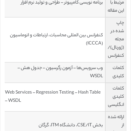
مرتبط با
برنامه نویسی کامپیوتر – طراحی و تولید نرم افزار
این مقاله
چاپ
شده در
کنفرانس بین المللی محاسبات، ارتباطات و اتوماسیون
مجله
(ICCCA)
(ژورنال)/
کنفرانس
کلمات
وب سرویس‌ها – آزمون رگرسیون – جدول هش –
کلیدی
WSDL
کلمات
Web Services – Regression Testing – Hash Table
کلیدی
– WSDL
انگلیسی
ارائه شده
از
بخش CSE/IT، دانشگاه ITM، گرگان