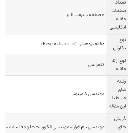
تعداد
صفحات
6 صفحه با فرمت pdf
مقاله
انگلیسی
نوع
مقاله پژوهشی (Research article)
نگارش
نوع ارائه
کنفرانس
مقاله
رشته
های
مهندسی کامپیوتر
مرتبط با
این مقاله
گرایش
های
مهندسی نرم افزار – مهندسی الگوریتم ها و محاسبات –