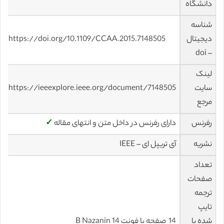
دانشگاه
شناسه
دیجیتال
https://doi.org/10.1109/CCAA.2015.7148505
– doi
لینک
سایت
https://ieeexplore.ieee.org/document/7148505
مرجع
رفرنس
دارای رفرنس در داخل متن و انتهای مقاله
✓
نشریه
آی تریپل ای – IEEE
تعداد
صفحات
ترجمه
تایپ
شده با
14 صفحه با فونت 14 B Nazanin