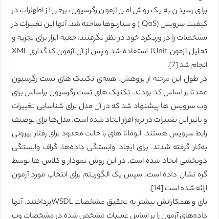
برای رسیدن به یک روش امن آزمون رگرسیون، برخی از اظهارات در
کیفیت سرویس (QoS ) و سناریوها ساخته شد. آنها این تغییرات در
مشخصات را در وریکرد خود در نظر نگرفتند. جعبه ابزار برای تجزیه و
تحلیل آزمون JUnit استفاده شد و پس از آن آزمون کدگذاری XML
انجام شد [7].
در طول این مرحله از پژوهش، همه‌ی تکنیک ‌های تست رگرسیون
عمدتا بر اساس کد بودند. تکنیک‌ های تست رگرسیون براساس برای
وب سرویس‌ ها پیشنهاد شد که در آن مدل برای شناسایی تغییرات
و تاثیر این تغییرات در نرم افزار ایجاد شده است. مدل‌ها برای توصیف
رابط سرویس هستند. اتوماتا های با حالت محدود برای رفتار بیرونی
به‌کار گرفته شدند. برای ایجاد وابستگی داده‌ها، گراف وابستگی
دوبخشی ایجاد شده است. در این روش نمودار و کلاس‌ ها توسط
گره نشان داده است. سپس یک الگوریتم برای انتخاب مورد آزمون
ارائه شده است [14].
بای و همکارانش بیشتر به تحقیق مشخصات WSDLپرداختند. آنها
داده‌های آزمون را بر اساس عملیات مشخص شده در مشخصات وب