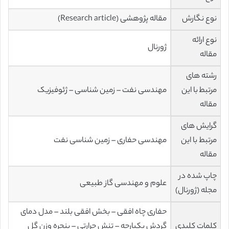
نوع نگارش
مقاله پژوهشی (Research article)
نوع ارائه
ژورنال
مقاله
رشته های
مرتبط با این
مهندسی نفت – زمین شناسی – ژئوفیزیک
مقاله
گرایش های
مرتبط با این
مهندسی حفاری – زمین شناسی نفت
مقاله
چاپ شده در
علوم و مهندسی گاز طبیعی
مجله (ژورنال)
حفاری چاه افقی – بخش افقی بلند – مدل دمای
کلمات کلیدی
گردش یکپارچه – تنش حرارتی – پنجره وزن گل