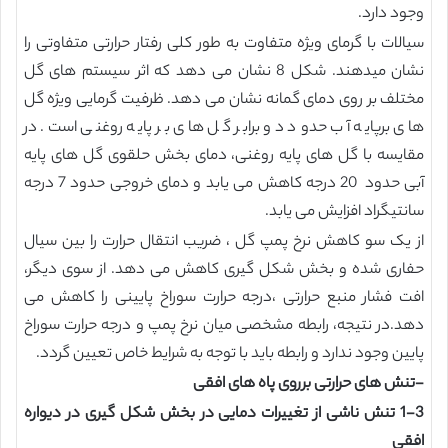
وجود دارد.
سیالات با گرمای ویژه متفاوت به طور کلی رفتار حرارتی متفاوتی را
نشان میدهند. شکل 8 نشان می دهد که اثر سیستم های گل
مختلف بر روی دمای گمانه نشان می دهد. ظرفیت گرمایی ویژه گل
های برپایه آب حدود دو برابر گل های بر پایه روغنی است. در
مقایسه با گل های پایه روغنی، دمای بخش حلقوی گل های پایه
آبی حدود 20 درجه کاهش می یابد و دمای خروجی حدود 7 درجه
سانتیگراد افزایش می یابد.
از یک سو کاهش نرخ پمپ گل ، ضریب انتقال حرارت را بین سیال
حفاری شده و بخش شکل گیری کاهش می دهد. از سوی دیگر،
افت فشار منبع حرارتی ،درجه حرارت سوراخ پایینی را کاهش می
دهد.در نتیجه، رابطه مشخصی میان نرخ پمپ و درجه حرارت سوراخ
پایین وجود ندارد و رابطه باید با توجه به شرایط خاص تعیین گردد.
-تنش های حرارتی برروی پاه های افقی
1-3 تنش ناشی از تغییرات دمایی در بخش شکل گیری در دیواره
افقی