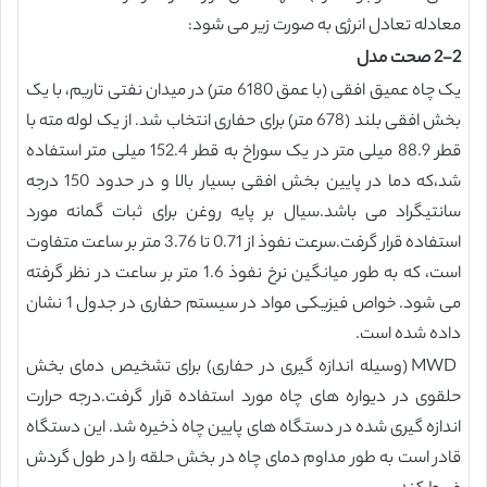
معادله تعادل انرژی به صورت زیر می شود:
2-2 صحت مدل
یک چاه عمیق افقی (با عمق 6180 متر) در میدان نفتی تاریم، با یک
بخش افقی بلند (678 متر) برای حفاری انتخاب شد. از یک لوله مته با
قطر 88.9 میلی متر در یک سوراخ به قطر 152.4 میلی متر استفاده
شد،که دما در پایین بخش افقی بسیار بالا و در حدود 150 درجه
سانتیگراد می باشد.سیال بر پایه روغن برای ثبات گمانه مورد
استفاده قرار گرفت.سرعت نفوذ از 0.71 تا 3.76 متر بر ساعت متفاوت
است، که به طور میانگین نرخ نفوذ 1.6 متر بر ساعت در نظر گرفته
می شود. خواص فیزیکی مواد در سیستم حفاری در جدول 1 نشان
داده شده است.
MWD (وسیله اندازه گیری در حفاری) برای تشخیص دمای بخش
حلقوی در دیواره های چاه مورد استفاده قرار گرفت.درجه حرارت
اندازه گیری شده در دستگاه های پایین چاه ذخیره شد. این دستگاه
قادر است به طور مداوم دمای چاه در بخش حلقه را در طول گردش