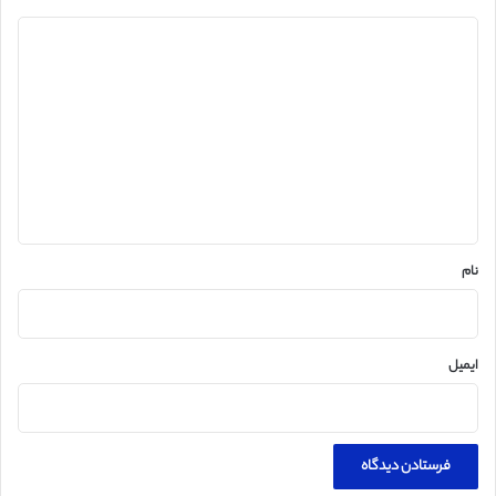
د
ی
د
گ
ا
ه
*
نام
ایمیل