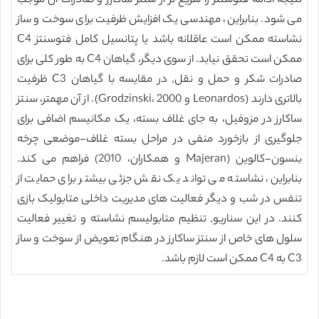
نتیجه ادامه فتوسنتز را سریع تر از سنتز ساکارز و صادرات آن موجب
می شود. بنابراین، مهندسی یک افزایش ظرفیت برای سوخت و ساز
نشاسته ممکن است عاقلانه باشد یا پتانسیل کامل فتوسنتز C4
ممکن است تحقق نیابد. از سوی دیگر، گیاهان C4 به طور کلی برای
صادرات شکر و حمل و نقل, در مقایسه با گیاهان C3 ظرفیت
بالاتری دارند (Leonardos و Grodzinski، 2000). از آن مهمتر، سنتز
ساکارز در مزوفیل، به جای غلاف بسته، یک مکانیسم اضافی برای
جلوگیری از بازخورد منفی در مراحل بسته غلاف-موضعی چرخه
بنسون-کالوین (Majeran و همکاران، 2010) فراهم می کند.
بنابراین، نشاسته می تواند یک نقش جزئی بیشتر برای حمایت از
تنفس در شب و دیگر فعالیت های مدیریت داخلی متابولیک بازی
کنند. در این سناریو, تنظیم متابولیسم نشاسته و تغییر فعالیت
سلول های خاص از سنتز ساکارز در هنگام تعویض از سوخت و ساز
C3 به C4 ممکن است لازم باشد.