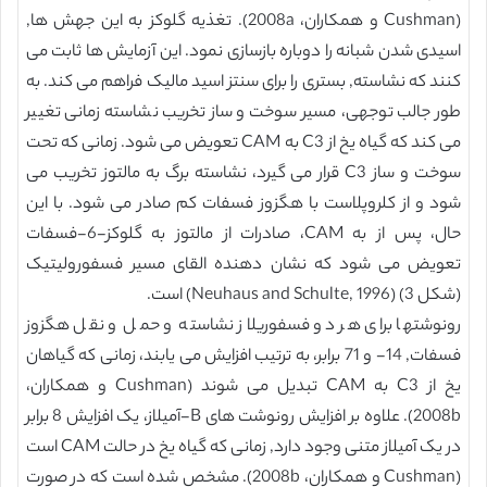
(Cushman و همکاران، 2008a). تغذیه گلوکز به این جهش ها,
اسیدی شدن شبانه را دوباره بازسازی نمود. این آزمایش ها ثابت می
کنند که نشاسته, بستری را برای سنتز اسید مالیک فراهم می کند. به
طور جالب توجهی، مسیر سوخت و ساز تخریب نشاسته زمانی تغییر
می کند که گیاه یخ از C3 به CAM تعویض می شود. زمانی که تحت
سوخت و ساز C3 قرار می گیرد، نشاسته برگ به مالتوز تخریب می
شود و از کلروپلاست با هگزوز فسفات کم صادر می شود. با این
حال، پس از به CAM، صادرات از مالتوز به گلوکز-6-فسفات
تعویض می شود که نشان دهنده القای مسیر فسفورولیتیک
(شکل 3) (Neuhaus and Schulte, 1996) است.
رونوشتها برای هر دو فسفوریلاز نشاسته و حمل و نقل هگزوز
فسفات, 14- و 71 برابر، به ترتیب افزایش می یابند، زمانی که گیاهان
یخ از C3 به CAM تبدیل می شوند (Cushman و همکاران،
2008b). علاوه بر افزایش رونوشت های B-آمیلاز، یک افزایش 8 برابر
در یک آمیلاز متنی وجود دارد, زمانی که گیاه یخ در حالت CAM است
(Cushman و همکاران، 2008b). مشخص شده است که در صورت