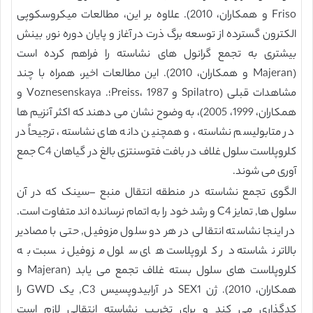
Friso و همکاران، 2010). علاوه بر این، مطالعات میکروسکوپی
الکترون گسترده از توسعه برگ ذرت در آغاز و پایان دوره نور, بینش
بیشتری به تجمع گرانول های نشاسته را فراهم کرده است
(Majeran و همکاران، 2010). این مطالعات اخیر، همراه با چند
مشاهدات قبلی (Spilatro و Preiss، 1987؛. Voznesenskaya و
همکاران، 1999، 2005)، به وضوح نشان می دهند که اکثر آنزیم ها
در متابولیسم نشاسته، و همچنین دانه های نشاسته، ترجیحاً در
کلروپلاست سلول غلاف در بافت فتوسنتزی بالغ در گیاهان C4 جمع
آوری می شوند.
الگوی تجمع نشاسته در منطقه انتقال منبع –سینک که در آن
سلول ها, تمایز C4 و رشد خود را به اتمام نرسانده اند متفاوت است.
در اینجا نشاسته انتقالی در هر دو سلول مزوفیل, حتی با مصادیر
بالاتر نشاسته در کلروپلاست های سلول مزوفیل نسبت به
کلروپلاست های سلول بسته غلاف تجمع می یابد (Majeran و
همکاران، 2010). ژن SEX1 در آرابیدوپسیس C3, یک GWD را
کدگذاری می کند و برای تخریب نشاسته انتقالی لازم است