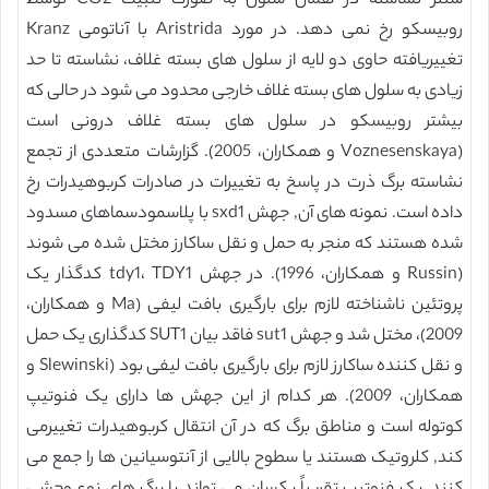
سنتز نشاسته در همان سلول به صورت تثبیت CO2 توسط
روبیسکو رخ نمی دهد. در مورد Aristrida با آناتومی Kranz
تغییریافته حاوی دو لایه از سلول های بسته غلاف، نشاسته تا حد
زیادی به سلول های بسته غلاف خارجی محدود می شود در حالی که
بیشتر روبیسکو در سلول های بسته غلاف درونی است
(Voznesenskaya و همکاران، 2005). گزارشات متعددی از تجمع
نشاسته برگ ذرت در پاسخ به تغییرات در صادرات کربوهیدرات رخ
داده است. نمونه های آن, جهش sxd1 با پلاسمودسماهای مسدود
شده هستند که منجر به حمل و نقل ساکارز مختل شده می شوند
(Russin و همکاران، 1996). در جهش tdy1، TDY1 کدگذار یک
پروتئین ناشناخته لازم برای بارگیری بافت لیفی (Ma و همکاران،
2009)، مختل شد و جهش sut1 فاقد بیان SUT1 کدگذاری یک حمل
و نقل کننده ساکارز لازم برای بارگیری بافت لیفی بود (Slewinski و
همکاران، 2009). هر کدام از این جهش ها دارای یک فنوتیپ
کوتوله است و مناطق برگ که در آن انتقال کربوهیدرات تغییرمی
کند, کلروتیک هستند یا سطوح بالایی از آنتوسیانین ها را جمع می