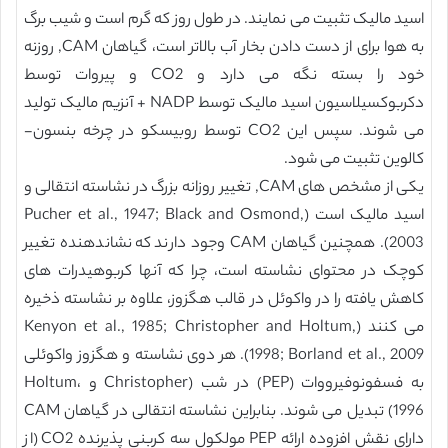
اسید مالیک تثبیت می نمایند. در طول روز که گرم است و شیب برگ
به هوا برای از دست دادن بخار آب بالاتر است، گیاهان CAM, روزنه
خود را بسته نگه می دارد و CO2 و پیروات توسط
دکربوکسیلاسیون اسید مالیک توسط NADP + آنزیم مالیک تولید
می شوند. سپس این CO2 توسط روبیسکو در چرخه بنسون-
کالوین تثبیت می شود.
یکی از مشخص های CAM, تغییر روزانه بزرگ در نشاسته انتقالی و
اسید مالیک است (Pucher et al., 1947; Black and Osmond,
2003). همچنین گیاهان CAM وجود دارند که نشاندهنده تغییر
کوچک در محتوای نشاسته است، چرا که آنها کربوهیدرات های
کاهش یافته را در واکوئل در قالب هگزوز، علاوه بر نشاسته ذخیره
می کنند (Kenyon et al., 1985; Christopher and Holtum,
1998; Borland et al., 2009). هر دوی نشاسته و هگزوز واکوئلی
به فسفونوفیرووات (PEP) در شب (Christopher و Holtum،
1996) تبدیل می شوند. بنابراین نشاسته انتقالی در گیاهان CAM
دارای نقش افزوده ارائه PEP مولکول سه کربنی پذیرنده CO2 (از