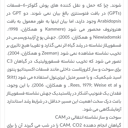
شوند, چرا که حمل و نقل کننده های پوش گلوکز-6-فسفات
(GPTs) در بافت فتوسنتزی بالغ بیان نمی شوند. دو GPT در
Arabidopsis وجود دارند، اما بیان اینها به طور معمول به بافت
هتروتروف محصور می شود (Kammere و همکاران، 1998؛.
Niewiadomski و همکاران، 2005). جهش پوچ آرابیدوپسیس در
فسفوریلاز نشاسته در رشد گیاه اثر نمی گذارد و تقریبا هیچ تاثیری بر
تخریب نشاسته مشاهده نمی شود (Zeeman و همکاران، 2004).
تصور می شود که تخریب نشاسته فسفورولیتیک در گیاهان C3
برای سوخت و ساز کلروپلاست داخلی مانند فسفات اکسیداتیو پنتوز،
اسید شیکمیک، و یا مسیر متیل لیرتریتول استفاده می شود (Stitt
و Rees, 1979; Weise et al., و همکاران، 2006). با این وجود،
فقدان یک فنوتیپ آشکار در پلاستیدیک جهش نشاسته فسفوریلاز
باعث درک سخت اهمیت این مسیر، حداقل در شرایط رشد استاندارد
آزمایشگاهی می شود.
سوخت و ساز نشاسته انتقالی در CAM
گیاهان انجام دهنده CAM, CO2 را در شب می گیرند آن را برای