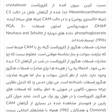
نسبت کربن بیرون آمده از کلروپلاست crystalinum
Mesembryanthemum جدا شده از گیاهان عامل در حالت C3
(میله خاکستری روشن) و یا در حالت CAM (میله های سیاه) آینده.
DHAP، دیهیدروکسی استون فسفات؛ PGA، 3-
phosphoglycerate. داده های دوباره از Neuhaus and Schulte
(1996). ترسیم شده اند.
صادرات فسفات هگزوز از کلروپلاست گیاه یخ با CAM مرتبط است
که نیازمند سوخت و ساز نشاسته موقتی است. معلوم نیست که چرا
صادرات فسفات هگزوز از کلروپلاست در شب در گیاهان C3 دیده
نمی شود. احتمالا برخی از هزینه ها برای صادرات فسفات هگزوز
وجود دارد، شاید از نظر کنترل سوخت و ساز، اما هزینه صادرات
هگزوز فسفات ناشناخته است. می توان حدس زد که کنترل نظارتی
چرخه بنسون-کالوین در صورتی به خطر بیافتد که فسفات های
هگزوز, کلروپلاست را در طول روز ترک می کنند. شاید میزان کلی
پایین تر فتوسنتز مشاهده شده در بسیاری از گیاهان CAM
(Osmond و همکاران، 1982) همراه با فشارهای انتخابی زیست