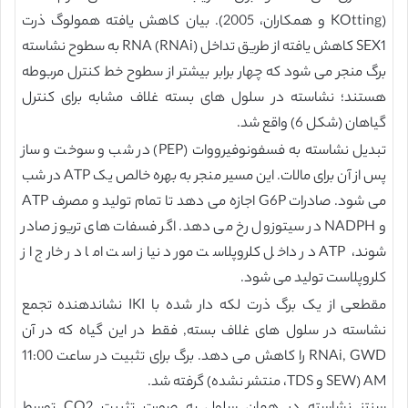
(KOtting و همکاران، 2005). بیان کاهش یافته همولوگ ذرت
SEX1 کاهش یافته از طریق تداخل RNA (RNAi) به سطوح نشاسته
برگ منجر می شود که چهار برابر بیشتر از سطوح خط کنترل مربوطه
هستند؛ نشاسته در سلول های بسته غلاف مشابه برای کنترل
گیاهان (شکل 6) واقع شد.
تبدیل نشاسته به فسفونوفیرووات (PEP) در شب و سوخت و ساز
پس از آن برای مالات. این مسیر منجر به بهره خالص یک ATP در شب
می شود. صادرات G6P اجازه می دهد تا تمام تولید و مصرف ATP
و NADPH در سیتوزول رخ می دهد. اگر فسفات های تریوز صادر
شوند، ATP در داخل کلروپلاست مورد نیاز است اما در خارج از
کلروپلاست تولید می شود.
مقطعی از یک برگ ذرت لکه دار شده با IKI نشاندهنده تجمع
نشاسته در سلول های غلاف بسته, فقط در این گیاه که در آن
RNAi, GWD را کاهش می دهد. برگ برای تثبیت در ساعت 11:00
AM (SEW و TDS، منتشر نشده) گرفته شد.