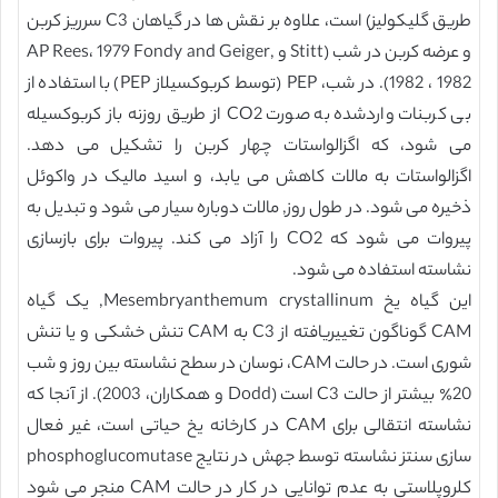
طریق گلیکولیز) است، علاوه بر نقش ها در گیاهان C3 سرریز کربن
و عرضه کربن در شب (Stitt و AP Rees، 1979 Fondy and Geiger,
1982 ، 1982). در شب، PEP (توسط کربوکسیلاز PEP) با استفاده از
بی کربنات واردشده به صورت CO2 از طریق روزنه باز کربوکسیله
می شود، که اگزالواستات چهار کربن را تشکیل می دهد.
اگزالواستات به مالات کاهش می یابد، و اسید مالیک در واکوئل
ذخیره می شود. در طول روز, مالات دوباره سیار می شود و تبدیل به
پیروات می شود که CO2 را آزاد می کند. پیروات برای بازسازی
نشاسته استفاده می شود.
این گیاه یخ Mesembryanthemum crystallinum, یک گیاه
CAM گوناگون تغییریافته از C3 به CAM تنش خشکی و یا تنش
شوری است. در حالت CAM، نوسان در سطح نشاسته بین روز و شب
20٪ بیشتر از حالت C3 است (Dodd و همکاران، 2003). از آنجا که
نشاسته انتقالی برای CAM در کارخانه یخ حیاتی است، غیر فعال
سازی سنتز نشاسته توسط جهش در نتایج phosphoglucomutase
کلروپلاستی به عدم توانایی در کار در حالت CAM منجر می شود