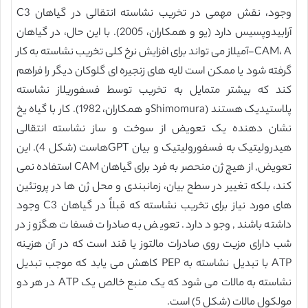
وجود، نقش مهمی در تخریب نشاسته انتقالی در گیاهان C3
آرابیدوپسیس دارد (یو و همکاران، 2005). با این حال، در گیاهان
CAM، A-آمیلاز می تواند برای افزایش نرخ کلی تخریب نشاسته به کار
گرفته شود یا ممکن است لایه های زنجیره ای گلوکان دیگر را فراهم
کند که بیشتر متمایل به تخریب توسط فسفوریلاز نشاسته
پلاستیدیک هستند (Shimomuraو همکاران، 1982). کار با گیاه یخ
نشان دهنده یک تعویض از سوخت و ساز نشاسته انتقالی
هیدرولیتیک به فسفورولیتیک و بیان GPTهاست (شکل 4). این
تعویض, از هیچ ژن منحصر به فرد برای گیاهان CAM استفاده نمی
کند، بلکه تغییر در سطح بیان، زمانبندی و محل ژن ها در پروتئین
های مورد نیاز برای تخریب نشاسته که قبلاً در گیاهان C3 وجود
داشته باشند, وجود دارد. تعویض به صادرات فسفات هگزوز در
شب دارای مزیت روی صادرات مالتوز یا قند است که در آن هزینه
ATP با تبدیل نشاسته به PEP کاهش می یابد که موجب تبدیل
نشاسته به مالات می شود که یک منبع خالص یک ATP در هر دو
مولکول مالات (شکل 5) است.