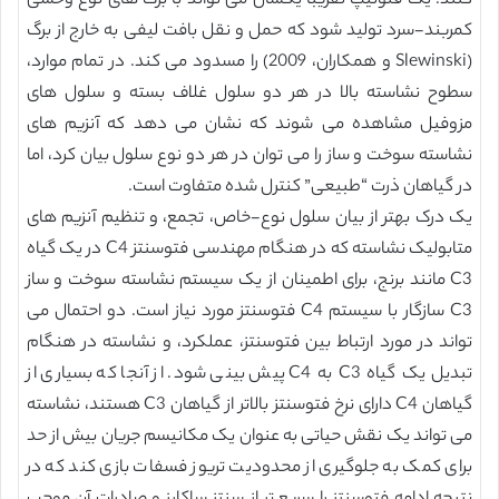
کنند. یک فنوتیپ تقریباً یکسان می تواند با برگ های نوع وحشی
کمربند-سرد تولید شود که حمل و نقل بافت لیفی به خارج از برگ
(Slewinski و همکاران، 2009) را مسدود می کند. در تمام موارد،
سطوح نشاسته بالا در هر دو سلول غلاف بسته و سلول های
مزوفیل مشاهده می شوند که نشان می دهد که آنزیم های
نشاسته سوخت و ساز را می توان در هر دو نوع سلول بیان کرد، اما
در گیاهان ذرت “طبیعی” کنترل شده متفاوت است.
یک درک بهتر از بیان سلول نوع-خاص، تجمع، و تنظیم آنزیم های
متابولیک نشاسته که در هنگام مهندسی فتوسنتز C4 در یک گیاه
C3 مانند برنج، برای اطمینان از یک سیستم نشاسته سوخت و ساز
C3 سازگار با سیستم C4 فتوسنتز مورد نیاز است. دو احتمال می
تواند در مورد ارتباط بین فتوسنتز، عملکرد، و نشاسته در هنگام
تبدیل یک گیاه C3 به C4 پیش بینی شود. از آنجا که بسیاری از
گیاهان C4 دارای نرخ فتوسنتز بالاتر از گیاهان C3 هستند، نشاسته
می تواند یک نقش حیاتی به عنوان یک مکانیسم جریان بیش از حد
برای کمک به جلوگیری از محدودیت تریوز فسفات بازی کند که در