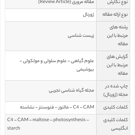
نوع نگارش
مقاله مروری (Review Article)
نوع ارائه مقاله
ژورنال
رشته های
مرتبط با این
زیست شناسی
مقاله
گرایش های
علوم گیاهی – علوم سلولی و مولکولی –
مرتبط با این
بیوشیمی
مقاله
چاپ شده در
مجله گیاه شناسی تجربی
مجله (ژورنال)
کلمات کلیدی
C4 – CAM – مالتوز – فتوسنتز – نشاسته
کلمات کلیدی
C4 – CAM – maltose – photosynthesis –
انگلیسی
starch