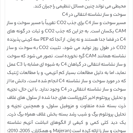
محیطی می تواند چنین مسائل تنظیمی را جبران کند.
سوخت و ساز نشاسته انتقالی در C4
مسیر سوخت و ساز C4 برای جذب CO2 تقریباً با مسیر سوخت و ساز
CAM یکسان است, به جز این که جذب CO2 و ثبات در گونه های
C4 در فضا جدا هستند و نه زمان. از آنجا که PEP سه کربنی پذیرنده
CO2 در طول روز تولید می شود، تثبیت CO2 به سوخت و ساز
نشاسته همانند CAM گره نخورده است. تصور می شود که سوخت
و ساز نشاسته انتقالی در گیاهان C4 به شیوه ای مشابه با C3 عمل
نماید، اما به دلیل مطالعات بسیار کم آنزیمی، و یا مطالعات ژنتیک
که در مورد سوخت و ساز نشاسته C4 انجام شده است، دانش ما از
سوخت و ساز نشاسته انتقالی در C4 وجود ندارد. با این حال، تجزیه
و تحلیل پروتئوم اخیر کلروپلاست های جدا شده از سلول های غلاف
ذرت بسته شده متفاوت و مزوفیل سلول، و همچنین تجزیه و
تحلیل پروتئوم برگ و شیب رشد بسته بخش غلاف همراه برگ ذرت,
یک دید کلی کمی و کیفی از الگوهای انباشت آنزیم نشاسته
سوخت و ساز را ارائه کرده است (Majeran و همکاران، 2005، 2010؛