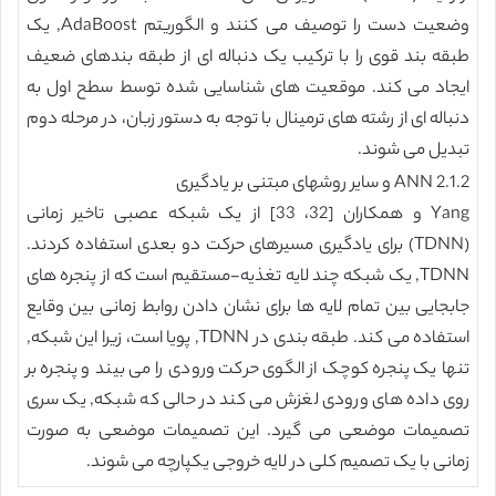
وضعیت دست را توصیف می کنند و الگوریتم AdaBoost, یک
طبقه بند قوی را با ترکیب یک دنباله ای از طبقه بندهای ضعیف
ایجاد می کند. موقعیت های شناسایی شده توسط سطح اول به
دنباله ای از رشته های ترمینال با توجه به دستور زبان، در مرحله دوم
تبدیل می شوند.
2.1.2 ANN و سایر روشهای مبتنی بر یادگیری
Yang و همکاران [32، 33] از یک شبکه عصبی تاخیر زمانی
(TDNN) برای یادگیری مسیرهای حرکت دو بعدی استفاده کردند.
TDNN, یک شبکه چند لایه تغذیه-مستقیم است که از پنجره های
جابجایی بین تمام لایه ها برای نشان دادن روابط زمانی بین وقایع
استفاده می کند. طبقه بندی در TDNN, پویا است، زیرا این شبکه,
تنها یک پنجره کوچک از الگوی حرکت ورودی را می بیند و پنجره بر
روی داده های ورودی لغزش می کند در حالی که شبکه, یک سری
تصمیمات موضعی می گیرد. این تصمیمات موضعی به صورت
زمانی با یک تصمیم کلی در لایه خروجی یکپارچه می شوند.