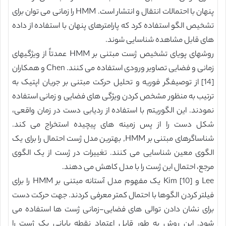
پنهان با احتمالات انتقال و انتشار است. HMM را زمانی می توان برای
تشخیص الگو استفاده کرد که پارامترهای پنهان با استفاده از داده
های قابل مشاهده شناسایی شوند.
روشهای پویای تشخیص ژست مبتنی بر HMM عمدتاً از ویژگیهای
زمانی و فضایی تصاویر ورودی استفاده می کنند. Chen و همکاران
[14] از توصیفگر فوریه و تحلیل حرکت مبتنی بر جریان اپتیک به
ترتیب به منظور مشخص کردن ویژگی های فضایی و زمانی استفاده
نمودند. این الگوریتم با استفاده از ردیابی دست در زمان واقعی،
شکل دست را از پس زمینه های پیچیده استخراج می کند.
شناساگرهای مبتنی بر HMM, بهترین مدل ژست احتمال را برای یک
الگوی معین شناسایی می کنند. تغییرات در ژست از یک الگوی
مرجع، احتمال این ژست را با مدل کاهش می دهند.
Lee و Kim [10] یک مفهوم مدل آستانه مبتنی بر HMM را برای
فیلتر کردن الگوها با احتمال کمتر معرفی کردند. جهت حرکت دست
برای نشان دادن توالی های فضایی-زمانی ژست ها استفاده می
شود. این روش به طور قابل اعتماد نقطه پایانی یک ژست را