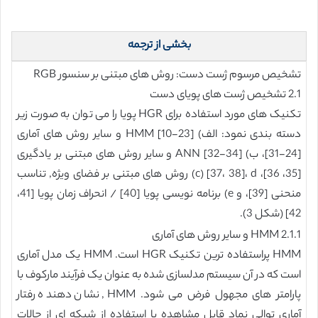
بخشی از ترجمه
تشخیص مرسوم ژست دست: روش های مبتنی بر سنسور RGB
2.1 تشخیص ژست های پویای دست
تکنیک های مورد استفاده برای HGR پویا را می توان به صورت زیر
دسته بندی نمود: الف) HMM [10-23] و سایر روش های آماری
[24-31]، ب) ANN [32-34] و سایر روش های مبتنی بر یادگیری
[35، 36]، c) [37، 38]، d) روش های مبتنی بر فضای ویژه, تناسب
منحنی [39]، و e) برنامه نویسی پویا [40] / انحراف زمان پویا [41،
42] (شکل 3).
2.1.1 HMM و سایر روش های آماری
HMM پراستفاده ترین تکنیک HGR است. HMM یک مدل آماری
است که در آن سیستم مدلسازی شده به عنوان یک فرآیند مارکوف با
پارامتر های مجهول فرض می شود. HMM, نشان دهنده رفتار
آماری توالی نماد قابل مشاهده با استفاده از شبکه ای از حالات