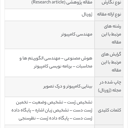
نوع نگارش
مقاله پژوهشی (Research article)
نوع ارائه مقاله
ژورنال
رشته های
مرتبط با این
مهندسی کامپیوتر
مقاله
گرایش های
هوش مصنوعی – مهندسی الگوریتم ها و
مرتبط با این
محاسبات – برنامه نویسی کامپیوتر
مقاله
چاپ شده در
بینایی کامپیوتر و درک تصویر
مجله (ژورنال)
تشخیص ژست – تشخیص وضعیت – تخمین
کلمات کلیدی
ژست دست – تشخیص زبان اشاره – پایگاه داده
ژست دست – پایگاه داده ژست – نظرسنجی