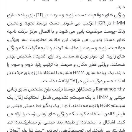
دارد.
ویژگی های موقعیت دست، زاویه و سرعت در [11] برای پیاده سازی
HMM در HGR ترکیب می شوند. دست توسط تجزیه و تحلیل
رنگ-پوست موقعیت یابی می شود و با اتصال مرکز حرکت ناحیه
های دست ردیابی می شود. این مقاله، مطلوبیت سه ویژگی،
موقعیت، زاویه و سرعت را مقایسه کردند و نتیجه گرفتند که ویژگی
های زاویه ای, موثرترین هستند و دارای قدرت تشخیص بهتر
هستند. ویژگی های مکان و سرعت, به ترتیب رتبه دوم و سوم را
دارند. یک پیاده سازی HMM مشابه با استفاده از زوایای حرکت در
امتداد مسیر مرکز دستی در [16] ارائه شده است.
Ramamoorthy و همکاران توسط ترکیب طرح مشخص سازی زمانی
مبتنی بر HMM با یک سیستم تشخیص شکل استاتیک [12], یک
سیستم HGR را توسعه دادند. آنها از یک ردگیر خط دستی مبتنی بر
فیلتر کالمن استفاده کردند که ویژگی های زمانی ژست را ارائه می
کند. اشکال با استفاده از طبقه بند مبتنی بر متمایزکننده خط
شناخته می شوند. این توصیفگرهای نمادین ژست ها برای آموزش