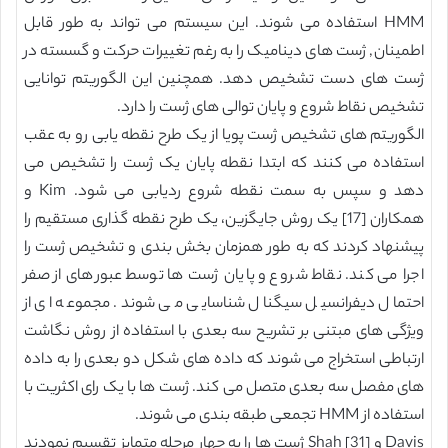
HMM استفاده می شوند. این سیستم می تواند به طور قابل
اطمینان, ژست های دینامیک را به رغم تغییرات حرکت و گسسته در
ژست های دست تشخیص دهد. همچنین این الگوریتم توانایی
تشخیص نقاط شروع و پایان توالی های ژست را دارد.
الگوریتم های تشخیص ژست پویا از یک طرح نقطه یابی رو به عقب
استفاده می کنند که ابتدا نقطه پایان یک ژست را تشخیص می
دهد و سپس به سمت نقطه شروع ردیابی می شود. Kim و
همکاران [17] یک روش جایگزین، یک طرح نقطه گذاری مستقیم را
پیشنهاد کردند که به طور همزمان بخش بندی و تشخیص ژست را
اجرا می کند. نقاط شروع و پایان ژست ها توسط عبورهای از صفر
احتمال دیفرانسیل سیگنال شناسایی می شوند. مجموعه ای از
ویژگی های مبتنی بر تشریح سه بعدی با استفاده از روش نگاشت
ارتباطی استخراج می شوند که داده های شکل دو بعدی را به داده
های مفصل سه بعدی متصل می کند. ژست ها با یک رای اکثریت با
استفاده از HMM تجمعی طبقه بندی می شوند.
Davis و Shah [31] ژست ها را به چهار مرحله متمایز تقسیم نمودند