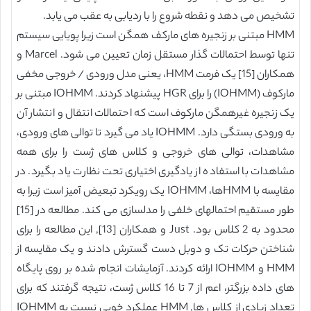
تشخیص می دهد و نقطه شروع را با ردیابی به عقب می یابد.
HMM مبتنی بر زنجیره های مارکف همگن است زیرا پویایی سیستم
تنها توسط احتمالات گذار مستقل زمان تعیین می شود. Marcel و
همکاران [15] یک فرمت HMM، یعنی مدل ورودی / خروجی مخفی
مارکوف (IOHMM) را برای HGR پیشنهاد کردند. IOHMM مبتنی بر
یک زنجیره غیرهمگن مارکوف است که احتمالات انتقال و انتشار آن
به ورودی بستگی دارد. IOHMM یاد می گیرد تا توالی های ورودی،
مشاهدات، توالی های خروجی و کلاس های ژست را برای همه
مشاهدات با استفاده از یادگیری اختیاری تحت نظارت یاد بگیرد. در
مقایسه با HMMها، IOHMM یک رویکرد تبعیض آمیز است زیرا به
طور مستقیم احتمالهای خلفی را مدلسازی می کند. مطالعه در [15]
محدود به 2 کلاس بود. Just و همکاران [13], این مطالعه را برای
شناختن حرکات تک و دوبل دست گسترش دادند و یک مقایسه از
HMM و IOHMM ارائه کردند. آزمایشات انجام شده بر روی پایگاه
های داده بزرگتر، اعم از 7 تا 16 کلاس ژست، نتیجه گرفتند که برای
تعداد زیادی از کلاس ها, HMM عملکرد خوبی نسبت به IOHMM