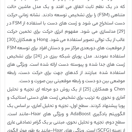
که در یک نظم ثابت اتفاق می افتد و یک مدل ماشین حالت
متناهی (FSM) را برای تشخیص توسعه دادند. نشانه زماني حرکت
دست استخراج می شود و ژست های دست با استفاده از FSM در
[29] مدلسازی می شود. مفهوم انرژی حرکت برای تخمین حرکت
غالب از یک توالی تصویر استفاده می شود. Hong و همکاران [30]
از موقعیت های دوبعدی مراکز سر و دستان افراد برای توسعه FSM
استفاده نمودند. مدل پویای شبکه بیزی در [24] برای تشخیص
ژست های جدا شده و پیوسته دست ارائه شده است. ویژگی های
استفاده شده عبارتند از کدهای جهت برای حرکت دست، رابطه
موضعی بین دو دست و رابطه موقعیتی بین صورت و دست.
Chen و همکاران [25] از یک روش دو مرحله ای تجزیه و تحلیل
آماری و نحوی به ترتیب برای تشخیص ژست های دستی استاتیک و
پویا پیشنهاد کردند. سطح اول، تجزیه و تحلیل آماری، بر اساس یک
الگوریتم یادگیری AdaBoost و ویژگی های Haar-مانند است.
سطح دوم، تجزیه و تحلیل نحوی، مبتنی بر یک گرامر تصادفی عاری
از زمینه (SCFG) است. ویژگی های Haar-مانند به طور موثر الگوی